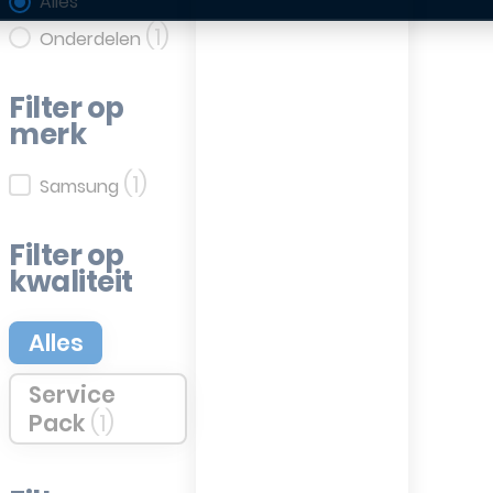
Filter op categorie
Alles
(1)
Onderdelen
Filter op
merk
(1)
Filter op merk
Samsung
Filter op
kwaliteit
Filter op kwaliteit
Alles
Service
Pack
(1)