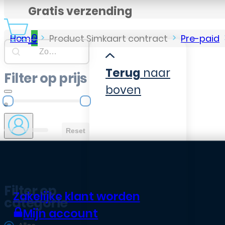
Gratis verzending
0
Home
Product Simkaart contract
Pre-paid
Searchbar
Search content
Terug
naar
Filter op prijs
boven
Filter op prijs
Reset
Filter op
Zakelijke klant worden
categorie
Mijn account