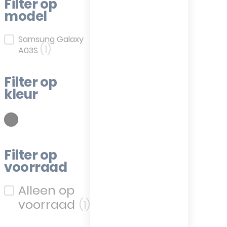
Filter op
model
Filter op model
Samsung Galaxy
(1)
A03S
Filter op
kleur
(1)
wart
Filter op kleur
Filter op
voorraad
Filter op voorraad
(1)