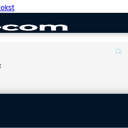
ekst
t
uurd