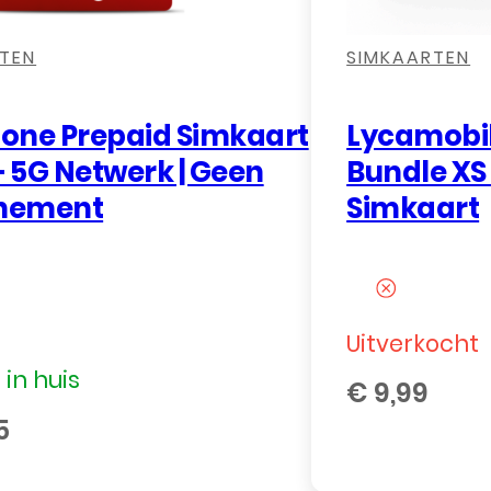
TEN
SIMKAARTEN
one Prepaid Simkaart
Lycamobil
– 5G Netwerk | Geen
Bundle XS
nement
Simkaart
Uitverkocht
in huis
€
9,99
5