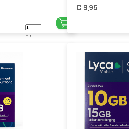
€
9,95
Vodafone
Prepaid
Simkaart
4
GB
–
5G
Netwerk
|
Geen
Abonnement
aantal