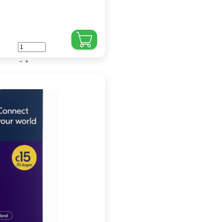
Vodafone
Prepaid
Simkaart
2
GB
–
5G
Netwerk
|
Geen
Abonnement
aantal