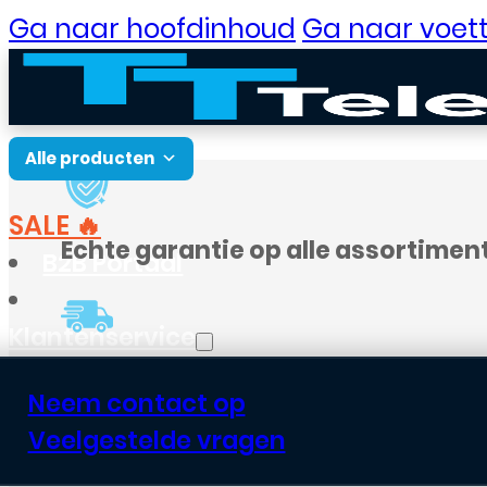
Ga naar hoofdinhoud
Ga naar voett
Alle producten
SALE 🔥
Echte garantie op alle assortimen
B2B Portaal
Klantenservice
Voor
18:00
besteld, vandaag verst
Neem contact op
Veelgestelde vragen