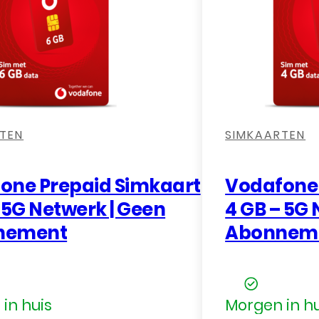
TEN
SIMKAARTEN
one Prepaid Simkaart
Vodafone 
 5G Netwerk | Geen
4 GB – 5G 
nement
Abonnem
in huis
Morgen in hu