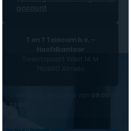
account
T en T Telecom b.v. –
Hoofdkantoor
Twentepoort West 14 M
7609RD Almelo
●
Vandaag geopend van
09:00
tot
22:00