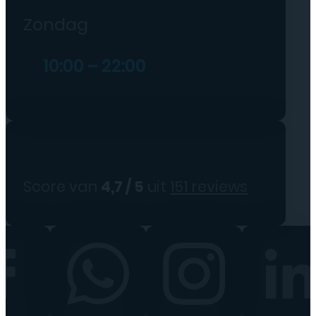
Zondag
10:00 – 22:00
Score van
4,7 / 5
uit
151 reviews