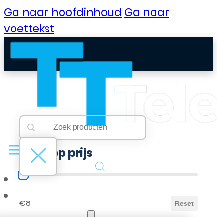
Ga naar hoofdinhoud
Ga naar
voettekst
Searchbar
Search content
Filter op prijs
Filter op prijs
B2B Portaal
€8
Reset
Klantenservice