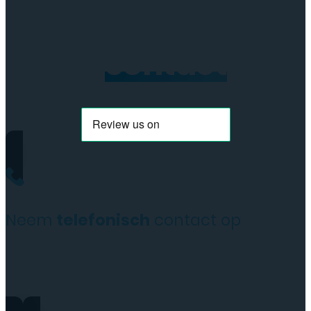
Neem
contact
op
Neem
telefonisch
contact op
+31(0)35 6313897