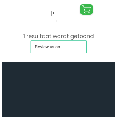
Huawei
-
P9
1 resultaat wordt getoond
-
Tempered
Glass
-
Screenprotector
aantal