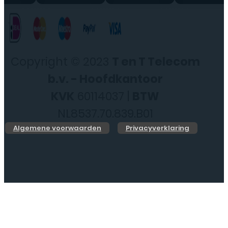
Copyright © 2023
T en T Telecom
b.v. - Hoofdkantoor
KVK
60114037 |
BTW
NL8537.70.839.B01
Algemene voorwaarden
Privacyverklaring