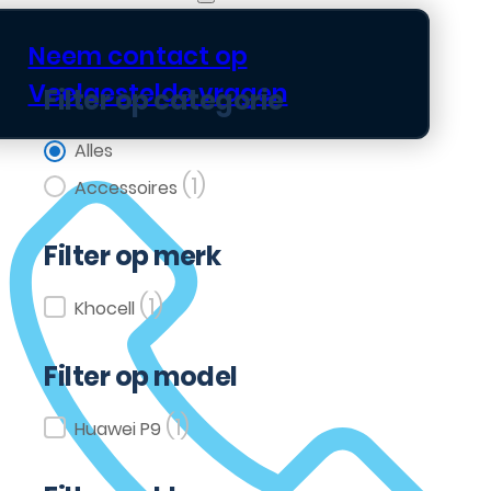
Neem contact op
Veelgestelde vragen
Filter op categorie
Filter op categorie
Alles
(1)
Accessoires
Filter op merk
(1)
Filter op merk
Khocell
Filter op model
(1)
Filter op model
Huawei P9