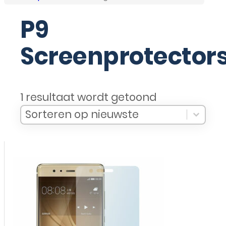
P9
Screenprotector
1 resultaat wordt getoond
Sort Products
Sort content
Sort content
Sorteren op nieuwste