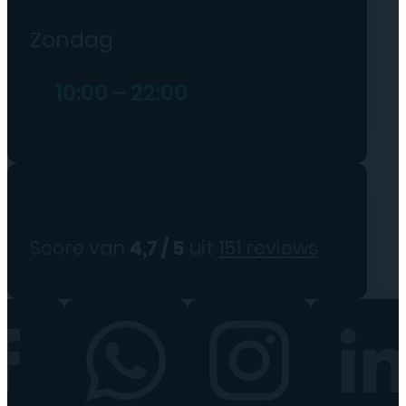
Zondag
10:00 – 22:00
Score van
4,7 / 5
uit
151 reviews