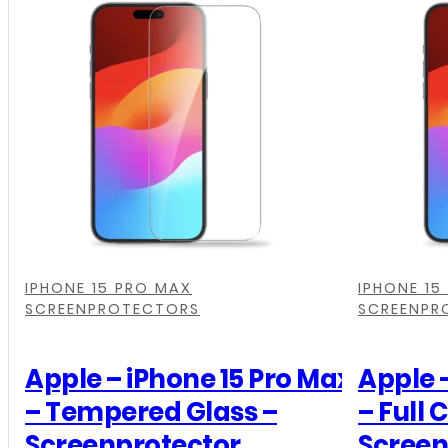
,
,
,
,
,
,
IPHONE 15 PRO MAX
IPHONE 15
SCREENPROTECTORS
SCREENPR
Apple – iPhone 15 Pro Max
Apple 
– Tempered Glass –
– Full 
Screenprotector
Screen