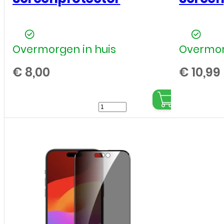
Overmorgen in huis
Overmor
€
8,00
€
10,99
Apple
-
iPhone
15
Pro
Max
-
Tempered