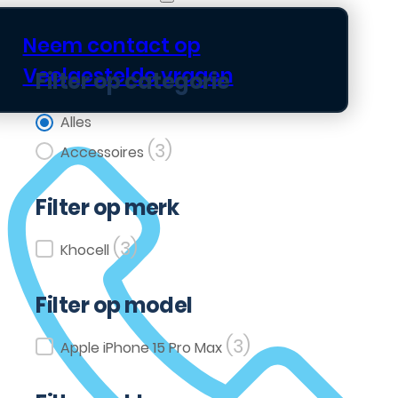
Neem contact op
Veelgestelde vragen
Filter op categorie
Filter op categorie
Alles
(3)
Accessoires
Filter op merk
(3)
Filter op merk
Khocell
Filter op model
(3)
Filter op model
Apple iPhone 15 Pro Max