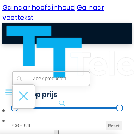
Ga naar hoofdinhoud
Ga naar
voettekst
Searchbar
Search content
Filter op prijs
Filter op prijs
B2B Portaal
€8 - €11
Reset
Klantenservice