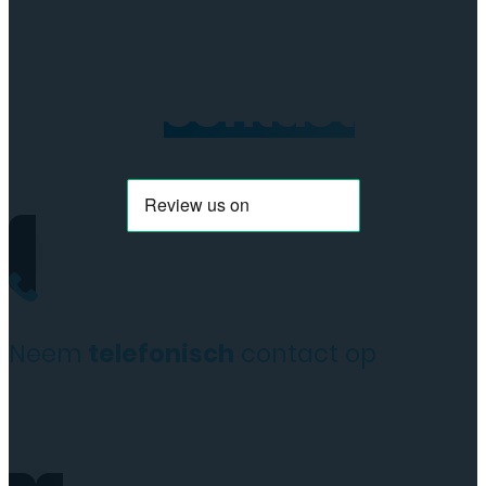
Neem
contact
op
Neem
telefonisch
contact op
+31(0)35 6313897