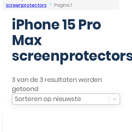
screenprotectors
Pagina 1
iPhone 15 Pro
Max
screenprotector
3 van de 3 resultaten worden
getoond
Sort Products
Sort content
Sort content
Sorteren op nieuwste