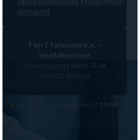
op
Veelgestelde vragen
Mijn
account
T en T Telecom b.v. –
Hoofdkantoor
Twentepoort West 14 M
7609RD Almelo
●
Morgen geopend vanaf
09:00