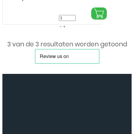
Apple
-
iPhone
3 van de 3 resultaten worden getoond
15
Pro
Max-
Privacy
Glass-
Screenprotector
-
Zwart
aantal