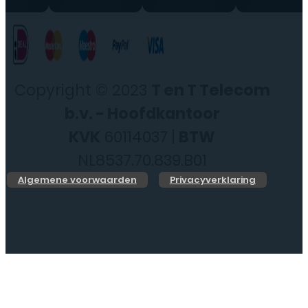
Copyright © 2023
T en T Telecom
b.v. - Hoofdkantoor
KVK
60114037 |
BTW
NL8537.70.839.B01
Algemene voorwaarden
Privacyverklaring