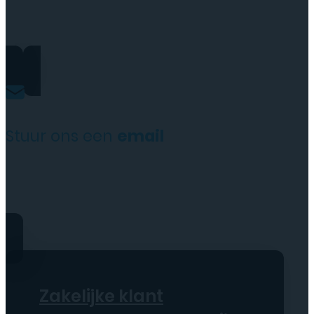
+31(0)35 6313897
Stuur ons een
email
service@tttelecomshop.n
Zakelijke klant