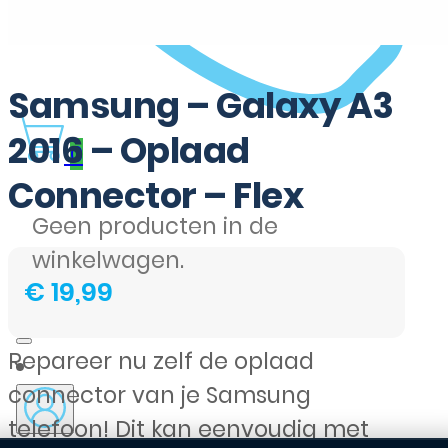
Samsung – Galaxy A3
2016 – Oplaad
0
Connector – Flex
Geen producten in de
winkelwagen.
€
19,99
Repareer nu zelf de oplaad
connector van je Samsung
telefoon! Dit kan eenvoudig met