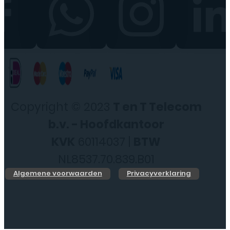
Copyright © 2023
T en T Telecom
b.v. - Hoofdkantoor
KVK
60114037 |
BTW
NL8537.70.839.B01
Algemene voorwaarden
Privacyverklaring