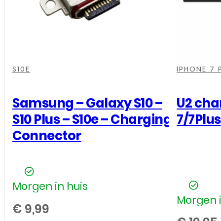
,
,
,
,
,
,
,
,
,
S10E
IPHONE 7 
Samsung – Galaxy S10 –
U2 cha
S10 Plus – S10e – Charging
7/7Plus
Connector
Morgen in huis
Morgen i