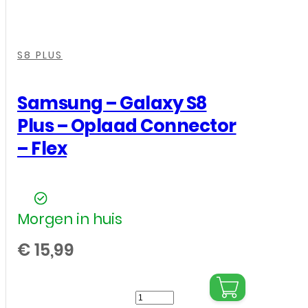
(2022)
-
Oplaad
,
,
,
Connector
S8 PLUS
Flex
-
Samsung – Galaxy S8
Roze
Plus – Oplaad Connector
aantal
– Flex
Morgen in huis
€
15,99