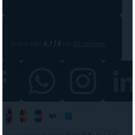
10:00 – 22:00
Score van
4,7 / 5
uit
151 reviews