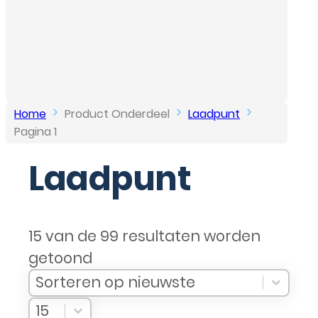
…
Home
Product Onderdeel
Laadpunt
Pagina 1
Laadpunt
15 van de 99 resultaten worden
getoond
Sort Products
Sort content
Sort content
Sorteren op nieuwste