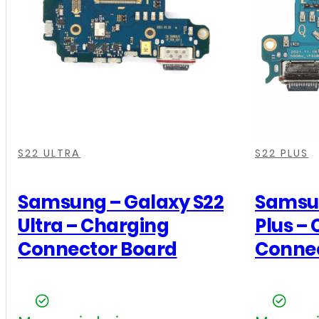
A336B
-
Oplaad
Connector
Board
aantal
,
,
,
,
,
,
S22 ULTRA
S22 PLUS
Samsung – Galaxy S22
Samsun
Ultra – Charging
Plus –
Connector Board
Connec