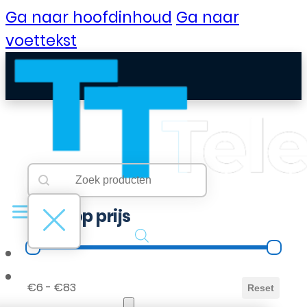
Ga naar hoofdinhoud
Ga naar
voettekst
Searchbar
Search content
Filter op prijs
Filter op prijs
B2B Portaal
€6 - €83
Reset
Klantenservice