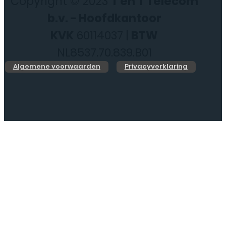
Copyright © 2023
T en T Telecom
b.v. - Hoofdkantoor
KVK
60114037 |
BTW
NL8537.70.839.B01
Algemene voorwaarden
Privacyverklaring