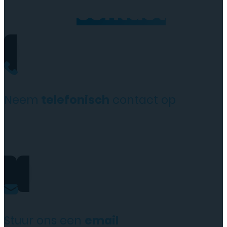
Neem
contact
op
Neem
telefonisch
contact op
+31(0)35 6313897