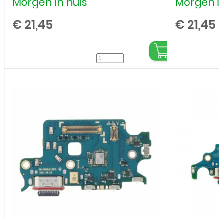
Morgen in huis
Morgen i
€
21,45
€
21,45
Samsung
-
Galaxy
S22
Ultra
-
Charging
Connector
Board
aantal