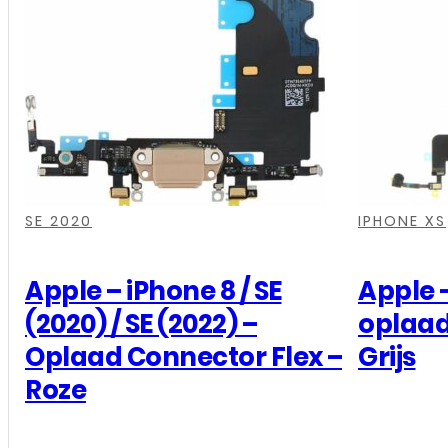
Galaxy
A3
2015
-
Laadpunt
Flex
aantal
,
,
,
,
,
,
,
,
SE 2020
IPHONE XS
Apple – iPhone 8 / SE
Apple 
(2020) / SE (2022) –
oplaad
Oplaad Connector Flex –
Grijs
Roze