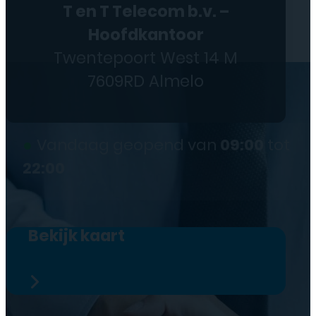
T en T Telecom b.v. –
Hoofdkantoor
Twentepoort West 14 M
7609RD Almelo
●
Vandaag geopend van
09:00
tot
22:00
Bekijk kaart