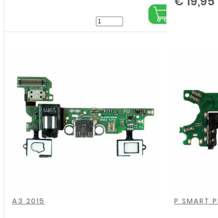
€
9,99
€
19,95
Samsung
-
Galaxy
S10
-
S10
Plus
-
S10e
-
Charging
Connector
,
,
,
,
,
,
,
aantal
A3 2015
P SMART P