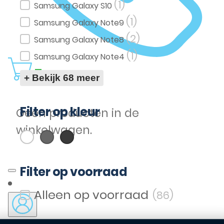
(1)
Samsung Galaxy S10
(1)
Samsung Galaxy Note9
(2)
Samsung Galaxy Note8
(1)
Samsung Galaxy Note4
0
+ Bekijk 68 meer
Filter op kleur
Geen producten in de
(11)
(6)
(9)
Wit
Grijs
Zwart
winkelwagen.
Filter op kleur
Filter op voorraad
(86)
Filter op voorraad