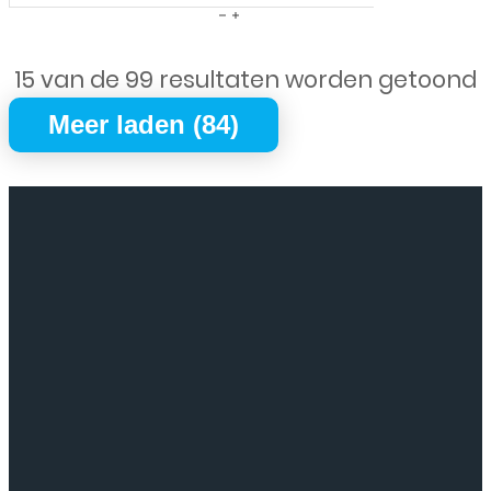
Samsung
-
Galaxy
15 van de 99 resultaten worden getoond
S8
Plus
Meer laden (84)
-
Oplaad
Connector
-
Flex
aantal