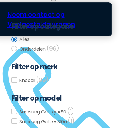
Neem contact op
Veelgestelde vragen
Filter op categorie
Filter op categorie
Alles
(99)
Onderdelen
Filter op merk
(99)
Filter op merk
Khocell
Filter op model
(1)
Filter op model
Samsung Galaxy A50
(1)
Samsung Galaxy S10e