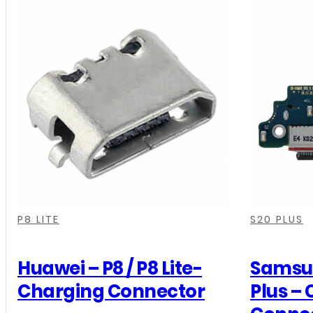
-
Galaxy
S22
-
Charging
Connector
Board
aantal
,
,
,
,
,
,
,
P8 LITE
S20 PLUS
Huawei – P8 / P8 Lite-
Samsun
Charging Connector
Plus –