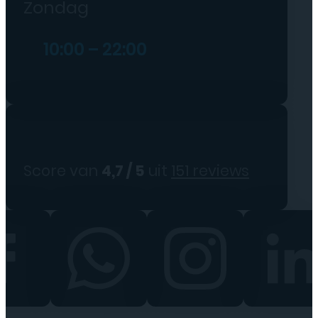
Zondag
10:00 – 22:00
Score van
4,7 / 5
uit
151 reviews