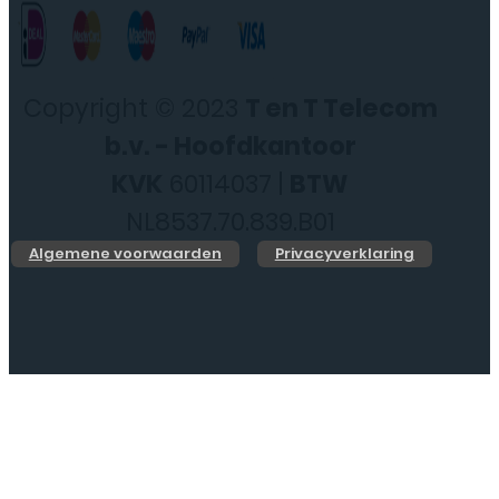
Copyright © 2023
T en T Telecom
b.v. - Hoofdkantoor
KVK
60114037 |
BTW
NL8537.70.839.B01
Algemene voorwaarden
Privacyverklaring