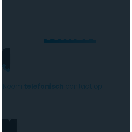
Neem
contact
op
Neem
telefonisch
contact op
+31(0)35 6313897