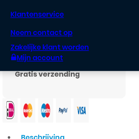
Klantenservice
Voor
18:00
besteld,
Neem contact op
vandaag verstuurd
Zakelijke klant worden
Mijn account
Gratis verzending
Beschrijving