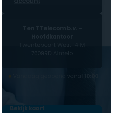
account
T en T Telecom b.v. –
Hoofdkantoor
Twentepoort West 14 M
7609RD Almelo
●
Vandaag geopend vanaf
10:00
Bekijk kaart