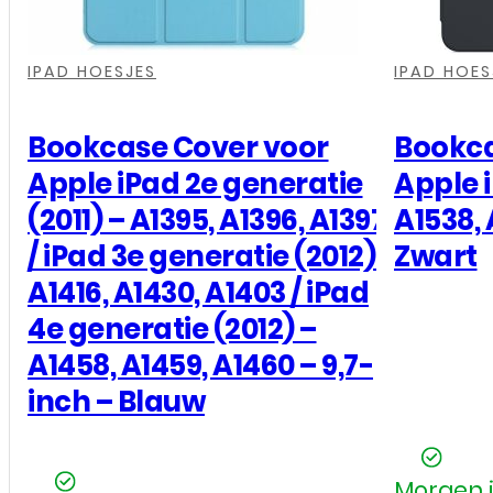
,
,
,
,
,
,
IPAD HOESJES
IPAD HOES
Bookcase Cover voor
Bookca
Apple iPad 2e generatie
Apple i
(2011) – A1395, A1396, A1397
A1538, 
/ iPad 3e generatie (2012)-
Zwart
A1416, A1430, A1403 / iPad
4e generatie (2012) –
A1458, A1459, A1460 – 9,7-
inch – Blauw
Morgen i