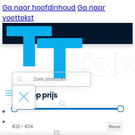
Ga naar hoofdinhoud
Ga naar
voettekst
Searchbar
Search content
Filter op prijs
Filter op prijs
B2B Portaal
€12 - €14
Reset
Klantenservice