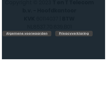
Copyright © 2023
T en T Telecom
b.v. - Hoofdkantoor
KVK
60114037 |
BTW
NL8537.70.839.B01
Algemene voorwaarden
Privacyverklaring