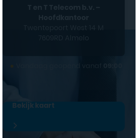
T en T Telecom b.v. –
Hoofdkantoor
Twentepoort West 14 M
7609RD Almelo
●
Vandaag geopend vanaf
09:00
Bekijk kaart