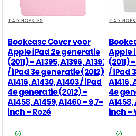
-
,
,
,
,
,
,
A1566,
IPAD HOESJES
IPAD HOES
A1567
-
Bookcase Cover voor
Bookca
9,7-
Apple iPad 2e generatie
Apple 
inch
(2011) – A1395, A1396, A1397
(2011) 
-
/ iPad 3e generatie (2012)-
/ iPad 
Blauw
A1416, A1430, A1403 / iPad
A1416, 
aantal
4e generatie (2012) –
4e gene
A1458, A1459, A1460 – 9,7-
A1458, 
inch – Rozé
inch – 