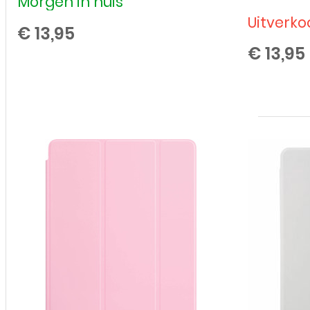
Morgen in huis
Uitverko
€
13,95
€
13,95
Bookcase
Cover
voor
Apple
iPad
Air
2
(2014)