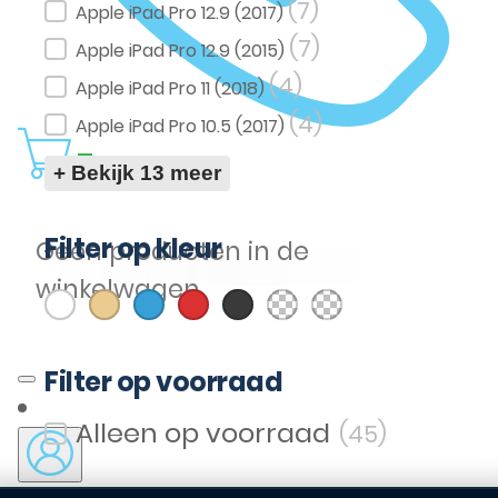
(7)
Apple iPad Pro 12.9 (2017)
(7)
Apple iPad Pro 12.9 (2015)
(4)
Apple iPad Pro 11 (2018)
(4)
Apple iPad Pro 10.5 (2017)
0
+ Bekijk 13 meer
Filter op kleur
Geen producten in de
(6)
(11)
(7)
(6)
(12)
(7)
(1)
Wit
Goud
Blauw
Rood
Zwart
Donker Blauw
Licht Blauw
winkelwagen.
Filter op kleur
Filter op voorraad
(45)
Filter op voorraad