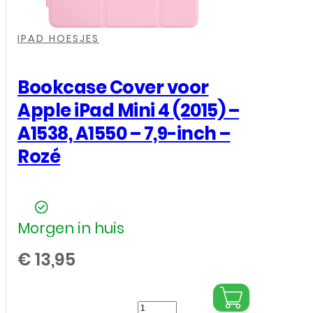
A1397
,
,
,
/
IPAD HOESJES
iPad
3e
Bookcase Cover voor
generatie
Apple iPad Mini 4 (2015) –
(2012)-
A1538, A1550 – 7,9-inch –
A1416,
Rozé
A1430,
A1403
/
Morgen in huis
iPad
4e
€
13,95
generatie
(2012)
Bookcase