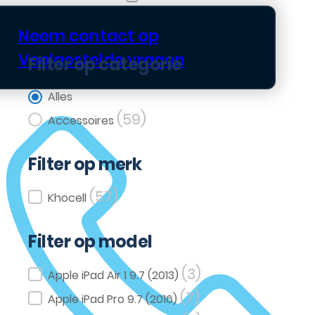
Neem contact op
Veelgestelde vragen
Filter op categorie
Filter op categorie
Alles
(59)
Accessoires
Filter op merk
(57)
Filter op merk
Khocell
Filter op model
(3)
Filter op model
Apple iPad Air 1 9.7 (2013)
(7)
Apple iPad Pro 9.7 (2016)