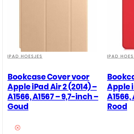
iPad
Air
2
(2014)
-
,
,
,
,
,
,
A1566,
IPAD HOESJES
IPAD HOES
A1567
-
Bookcase Cover voor
Bookca
9,7-
Apple iPad Air 2 (2014) –
Apple i
inch
A1566, A1567 – 9,7-inch –
A1566, 
-
Goud
Rood
Zwart
aantal