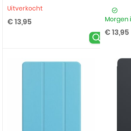
-
Uitverkocht
A1458,
Morgen i
€
13,95
A1459,
A1460
€
13,95
-
9,7-
inch
-
Rozé
aantal