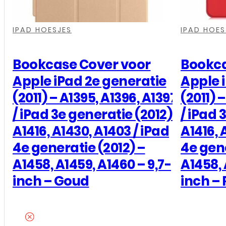
A1397
,
,
,
,
,
,
/
IPAD HOESJES
IPAD HOES
iPad
3e
Bookcase Cover voor
Bookca
generatie
Apple iPad 2e generatie
Apple 
(2012)-
(2011) – A1395, A1396, A1397
(2011) 
A1416,
/ iPad 3e generatie (2012)-
/ iPad 
A1430,
A1416, A1430, A1403 / iPad
A1416, 
A1403
4e generatie (2012) –
4e gene
/
A1458, A1459, A1460 – 9,7-
A1458, 
iPad
inch – Goud
inch –
4e
generatie
(2012)