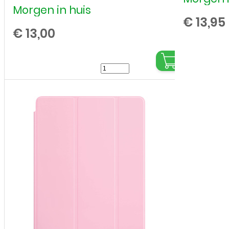
Morgen in huis
€
13,95
€
13,00
Bookcase
Cover
voor
Apple
iPad
2e
generatie
(2011)
-
A1395,
A1396,