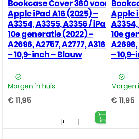
Bookcase Cover 360 voor
Bookca
Apple iPad A16 (2025) –
Apple i
A3354, A3355, A3356 / iPad
A3354, 
10e generatie (2022) –
10e gen
A2696, A2757, A2777, A3162
A2696, 
– 10,9-inch – Blauw
– 10,9-
Morgen in huis
Morgen i
€
11,95
€
11,95
Bookcase
Cover