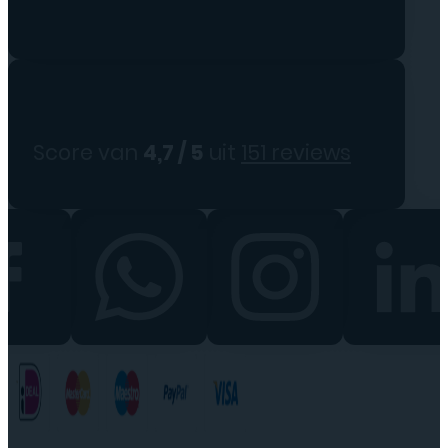
Score van
4,7 / 5
uit
151 reviews