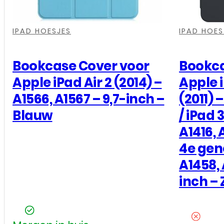
,
,
,
,
,
,
IPAD HOESJES
IPAD HOES
Bookcase Cover voor
Bookca
Apple iPad Air 2 (2014) –
Apple 
A1566, A1567 – 9,7-inch –
(2011) 
Blauw
/ iPad 
A1416, 
4e gene
A1458, 
inch –