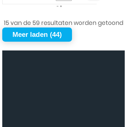
-
Cover
A1458,
voor
A1459,
15 van de 59 resultaten worden getoond
Apple
A1460
iPad
Meer laden (44)
-
Mini
9,7-
4
inch
(2015)
-
-
Blauw
A1538,
aantal
A1550
-
7,9-
inch
-