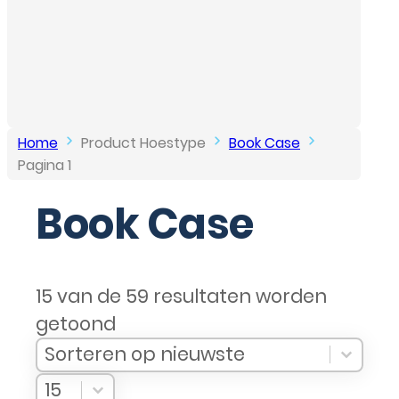
Home
Product Hoestype
Book Case
Pagina 1
Book Case
15 van de 59 resultaten worden
getoond
Sort Products
Sort content
Sort content
Sorteren op nieuwste
Select number per page
Select number per page
15