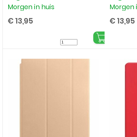
Morgen in huis
Morgen i
€
13,95
€
13,95
Bookcase
Cover
voor
Apple
iPad
2e
generatie
(2011)
-
A1395,
A1396,