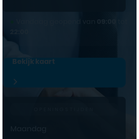
●
Vandaag geopend van
09:00
tot
22:00
Bekijk kaart
OPENINGSTIJDEN
Maandag