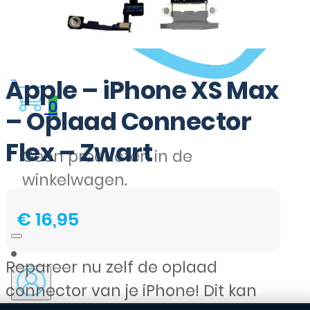
Apple – iPhone XS Max
0
– Oplaad Connector
Flex – Zwart
Geen producten in de
winkelwagen.
€
16,95
Repareer nu zelf de oplaad
connector van je iPhone! Dit kan