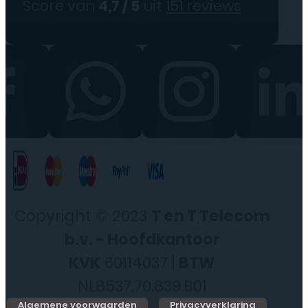
Score van
4,7 / 5
uit
151 reviews
Copyright © 2023
T en T Telecom
b.v. - Hoofdkantoor
KVK
60114037 |
BTW
NL8537.70.839.B01
Algemene voorwaarden
Privacyverklaring