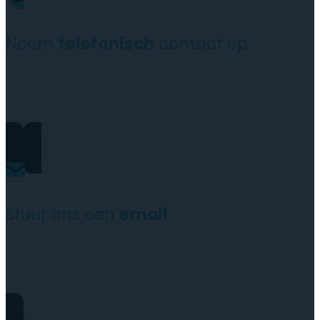
Neem
telefonisch
contact op
+31(0)35 6313897
Stuur ons een
email
service@tttelecomshop.n