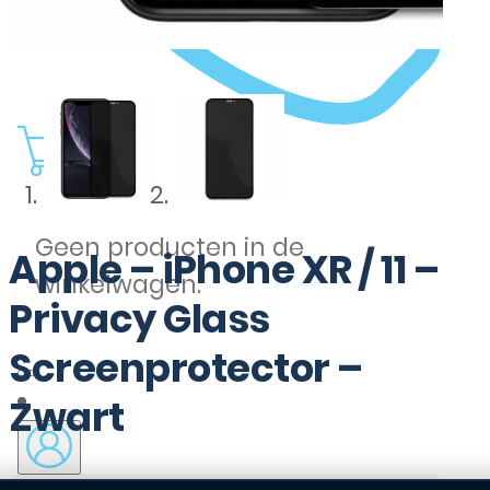
0
Geen producten in de
Apple – iPhone XR / 11 –
winkelwagen.
Privacy Glass
Screenprotector –
Zwart