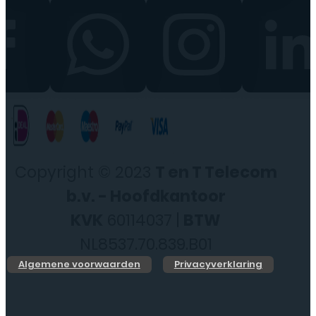
Copyright © 2023
T en T Telecom
b.v. - Hoofdkantoor
KVK
60114037 |
BTW
NL8537.70.839.B01
Algemene voorwaarden
Privacyverklaring