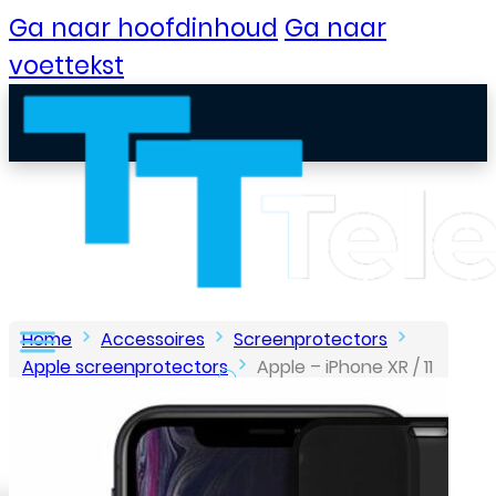
Ga naar hoofdinhoud
Ga naar
voettekst
Home
Accessoires
Screenprotectors
Apple screenprotectors
Apple – iPhone XR / 11
– Privacy Glass Screenprotector – Zwart
B2B Portaal
Klantenservice