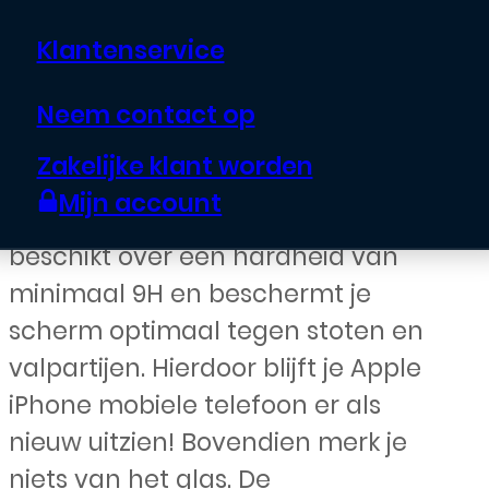
€
10,99
Klantenservice
Houd het scherm van je Apple
Neem contact op
iPhone telefoon krasvrij met de
Zakelijke klant worden
Tempered Glass Screen Protector.
Mijn account
De glazen screen protector
beschikt over een hardheid van
minimaal 9H en beschermt je
scherm optimaal tegen stoten en
valpartijen. Hierdoor blijft je Apple
iPhone mobiele telefoon er als
nieuw uitzien! Bovendien merk je
niets van het glas. De