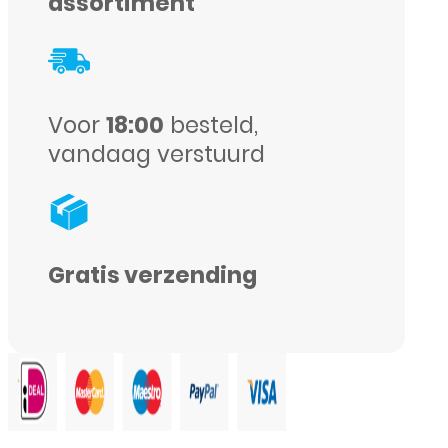
Privacy
assortiment
Glass
Screenprotector
-
Voor
18:00
besteld,
Zwart
vandaag verstuurd
aantal
Gratis verzending