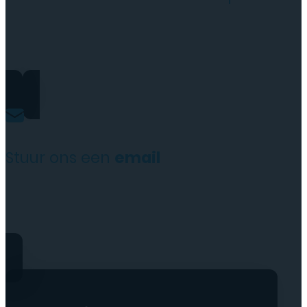
+31(0)35 6313897
Stuur ons een
email
service@tttelecomshop.n