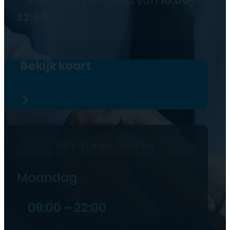
Vandaag geopend van
10:00
tot
22:00
Bekijk kaart
OPENINGSTIJDEN
Maandag
09:00 – 22:00