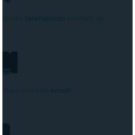
Neem
telefonisch
contact op
+31(0)35 6313897
Stuur ons een
email
service@tttelecomshop.n