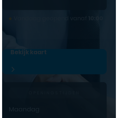
●
Vandaag geopend vanaf
10:00
Bekijk kaart
OPENINGSTIJDEN
Maandag