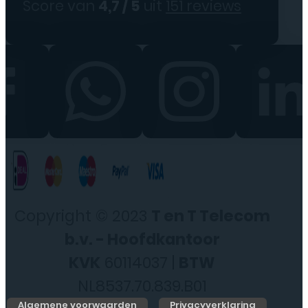
Score van
4,7 / 5
uit
151 reviews
Copyright © 2023
T en T Telecom
b.v. - Hoofdkantoor
KVK
60114037 |
BTW
NL8537.70.839.B01
Algemene voorwaarden
Privacyverklaring