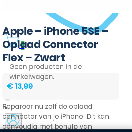
Apple – iPhone 5SE –
Oplaad Connector
0
Flex – Zwart
Geen producten in de
winkelwagen.
€
13,99
Repareer nu zelf de oplaad
connector van je iPhone! Dit kan
eenvoudig met behulp van