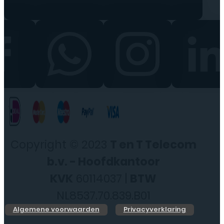
Copyright © 2023
T en T Telecom
b.v. - Hoofdkantoor
KVK
60114037 |
BTW
NL8537.70.839.B01
Algemene voorwaarden
Privacyverklaring