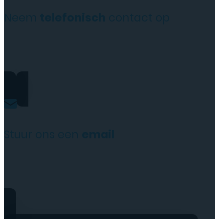
Neem
telefonisch
contact op
+31(0)35 6313897
Stuur ons een
email
service@tttelecomshop.n