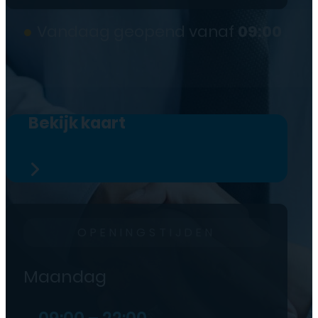
●
Vandaag geopend vanaf
09:00
Bekijk kaart
OPENINGSTIJDEN
Maandag