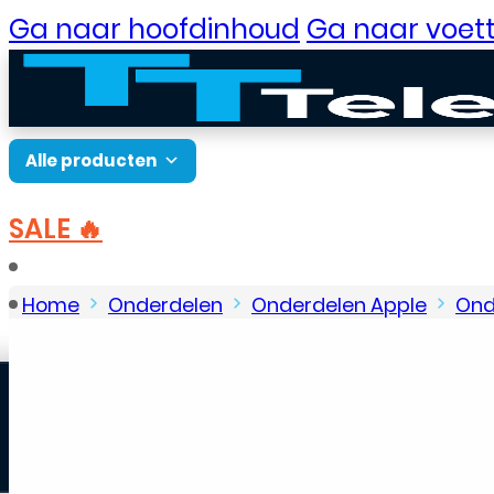
Ga naar hoofdinhoud
Ga naar voett
Alle producten
SALE 🔥
B2B Portaal
Home
Onderdelen
Onderdelen Apple
Ond
Kabel
Klantenservice
Neem contact op
Veelgestelde vragen