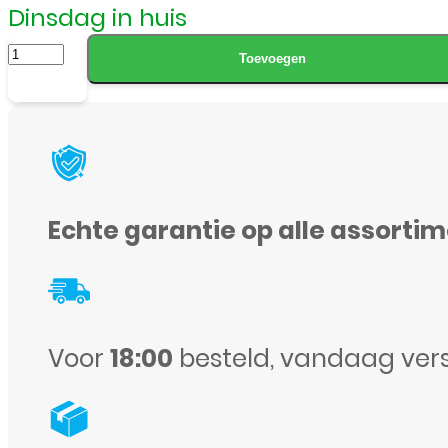
Dinsdag in huis
Apple
Toevoegen
-
iPhone
11
-
Oor
Echte garantie op alle assorti
speaker
met
Sensor
Flex
Voor
18:00
besteld, vandaag ver
Kabel
aantal