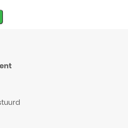
ment
stuurd