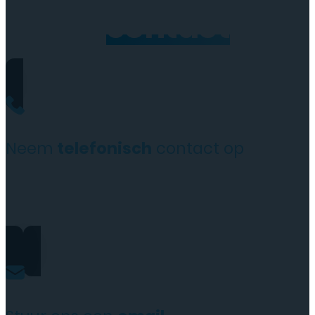
Neem
contact
op
Neem
telefonisch
contact op
+31(0)35 6313897