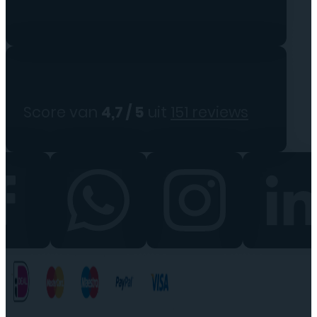
Score van
4,7 / 5
uit
151 reviews