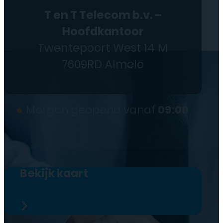
T en T Telecom b.v. –
Hoofdkantoor
Twentepoort West 14 M
7609RD Almelo
●
Morgen geopend vanaf
09:00
Bekijk kaart