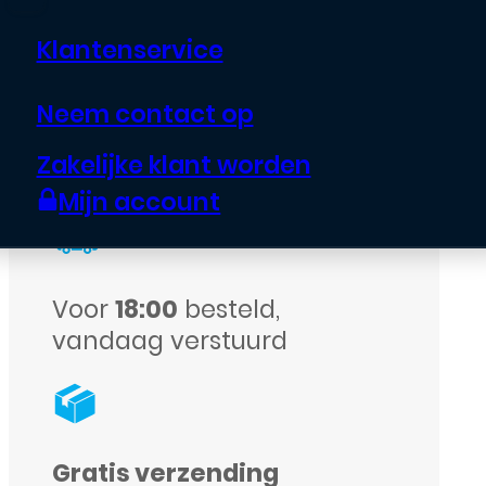
11
Klantenservice
-
Camera
Neem contact op
voorkant
Echte garantie op alle
Zakelijke klant worden
aantal
assortiment
Mijn account
Voor
18:00
besteld,
vandaag verstuurd
Gratis verzending