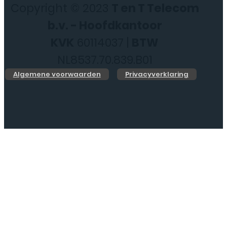
Copyright © 2023
T en T Telecom
b.v. - Hoofdkantoor
KVK
60114037 |
BTW
NL8537.70.839.B01
Algemene voorwaarden
Privacyverklaring