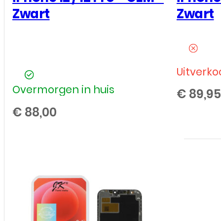
Zwart
Zwart
Uitverko
Overmorgen in huis
€
89,95
€
88,00
LCD
/
Scherm
voor