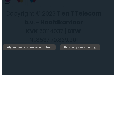
Copyright © 2023
T en T Telecom
b.v. - Hoofdkantoor
KVK
60114037 |
BTW
NL8537.70.839.B01
Algemene voorwaarden
Privacyverklaring