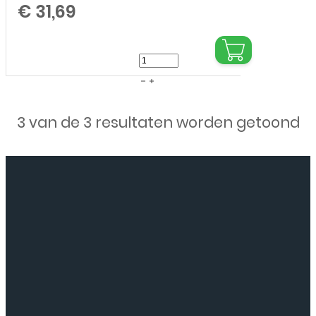
€
31,69
JK
For
iPhone
3 van de 3 resultaten worden getoond
12
/
12
Pro
Display
and
Digitizer
Complete
Black