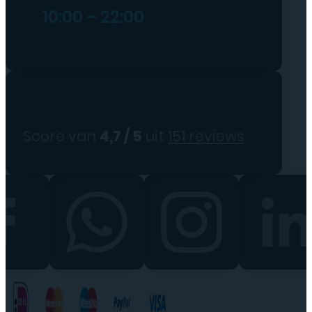
10:00 – 22:00
Score van
4,7 / 5
uit
151 reviews