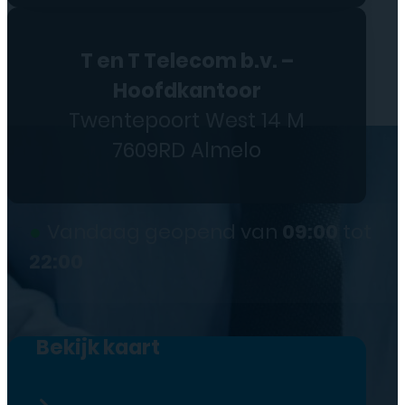
T en T Telecom b.v. –
Hoofdkantoor
Twentepoort West 14 M
7609RD Almelo
●
Vandaag geopend van
09:00
tot
22:00
Bekijk kaart