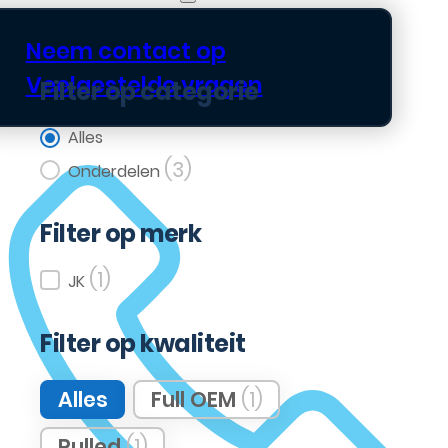
Neem contact op
Veelgestelde vragen
Filter op categorie
Filter op categorie
Alles
(3)
Onderdelen
Filter op merk
(1)
Filter op merk
JK
Filter op kwaliteit
Filter op kwaliteit
Alles
Full OEM
(1)
Pulled
(1)