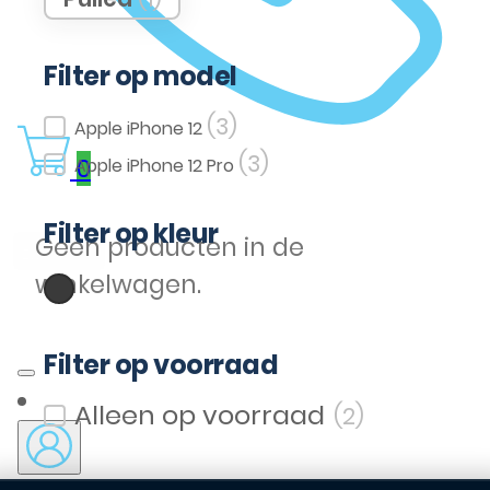
Filter op model
(3)
Filter op model
Apple iPhone 12
(3)
0
Apple iPhone 12 Pro
Filter op kleur
Geen producten in de
(2)
Zwart
winkelwagen.
Filter op kleur
Filter op voorraad
(2)
Filter op voorraad