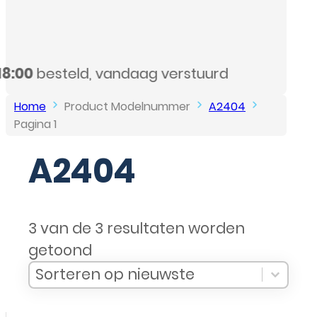
Home
Product Modelnummer
A2404
Pagina 1
A2404
3 van de 3 resultaten worden
getoond
Sort Products
Sort content
Sort content
Sorteren op nieuwste