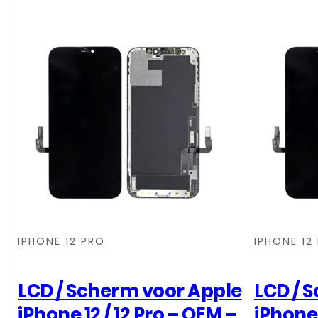
,
,
,
,
,
,
,
,
IPHONE 12 PRO
IPHONE 12
LCD / Scherm voor Apple
LCD / 
iPhone 12 / 12 Pro – OEM –
iPhone 