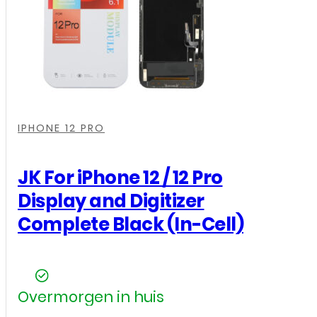
Apple
iPhone
12
/
12
,
,
,
,
Pro
IPHONE 12 PRO
-
OEM
JK For iPhone 12 / 12 Pro
-
Display and Digitizer
Zwart
Complete Black (In-Cell)
aantal
Overmorgen in huis