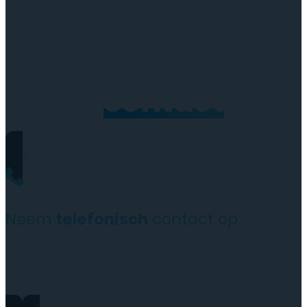
Neem
contact
op
Neem
telefonisch
contact op
+31(0)35 6313897