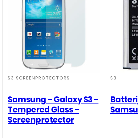
,
,
,
,
,
,
,
,
,
,
S3 SCREENPROTECTORS
S3
Samsung – Galaxy S3 –
Batteri
Tempered Glass –
Samsun
Screenprotector