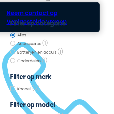
Neem contact op
Veelgestelde vragen
Filter op categorie
Filter op categorie
Alles
(1)
Accessoires
(1)
Batterijen en accu's
(1)
Onderdelen
Filter op merk
(2)
Filter op merk
Khocell
Filter op model