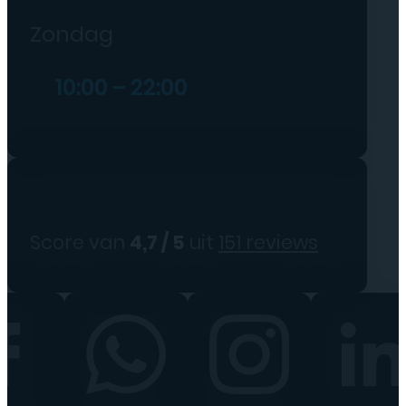
Zondag
10:00 – 22:00
Score van
4,7 / 5
uit
151 reviews