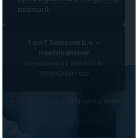
account
T en T Telecom b.v. –
Hoofdkantoor
Twentepoort West 14 M
7609RD Almelo
●
Vandaag geopend vanaf
10:00