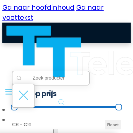
Ga naar hoofdinhoud
Ga naar
voettekst
Searchbar
Search content
Filter op prijs
Filter op prijs
B2B Portaal
€8 - €16
Reset
Klantenservice