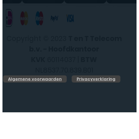
Copyright © 2023
T en T Telecom
b.v. - Hoofdkantoor
KVK
60114037 |
BTW
NL8537.70.839.B01
Algemene voorwaarden
Privacyverklaring