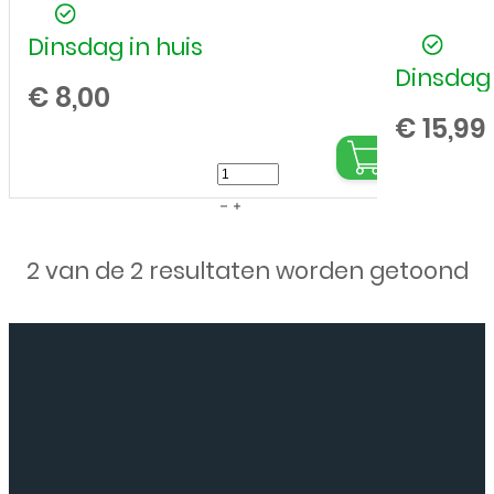
Dinsdag in huis
Dinsdag 
€
8,00
€
15,99
Samsung
-
Galaxy
2 van de 2 resultaten worden getoond
S3
-
Tempered
Glass
-
Screenprotector
aantal