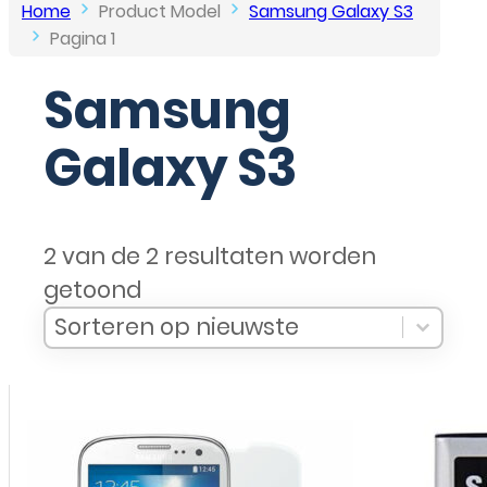
Home
Product Model
Samsung Galaxy S3
Pagina 1
Samsung
Galaxy S3
2 van de 2 resultaten worden
getoond
Sort Products
Sort content
Sort content
Sorteren op nieuwste