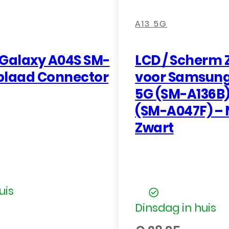
,
,
,
,
A13 5G
Galaxy A04S SM-
LCD / Scherm
plaad Connector
voor Samsung
5G (SM-A136B)
(SM-A047F) – 
Zwart
uis
Dinsdag in huis