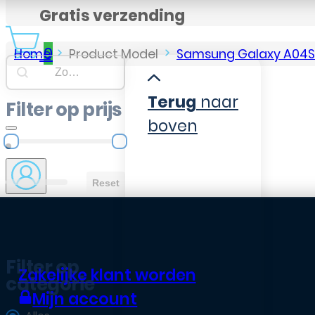
Gratis verzending
0
Home
Product Model
Samsung Galaxy A04S
Searchbar
Search content
Terug
naar
Filter op prijs
boven
Filter op prijs
Reset
Filter op
Zakelijke klant worden
categorie
Mijn account