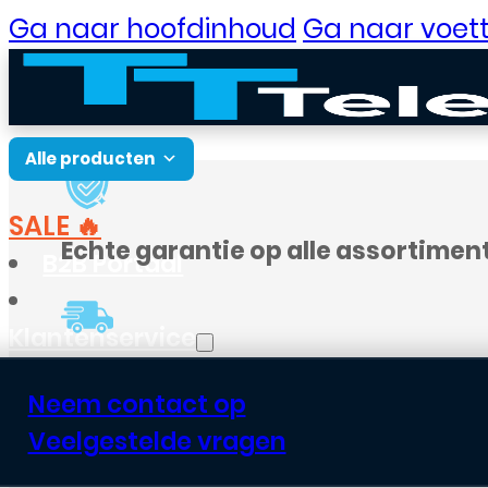
Ga naar hoofdinhoud
Ga naar voett
Alle producten
SALE 🔥
Echte garantie op alle assortimen
B2B Portaal
Klantenservice
Voor
18:00
besteld, vandaag verst
Neem contact op
Veelgestelde vragen