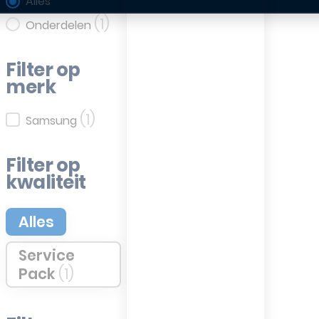
Filter op categorie
Alles
(1)
Onderdelen
Filter op
merk
(1)
Filter op merk
Samsung
Filter op
kwaliteit
Filter op kwaliteit
Alles
Service
Pack
(1)