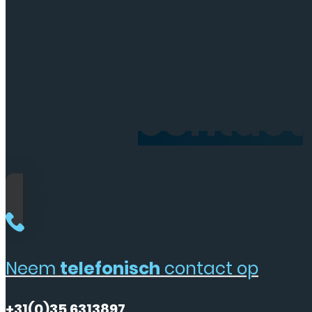
Neem
contact
Neem
telefonisch
contact op
+31(0)35 6313897