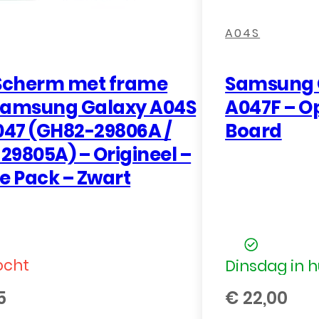
,
,
,
A04S
 Scherm met frame
Samsung 
Samsung Galaxy A04S
A047F – O
47 (GH82-29806A /
Board
29805A) – Origineel –
e Pack – Zwart
ocht
Dinsdag in h
5
€
22,00