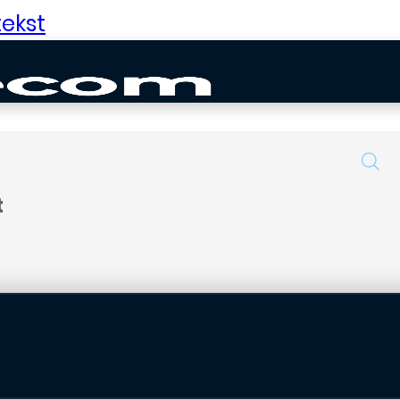
ekst
t
uurd