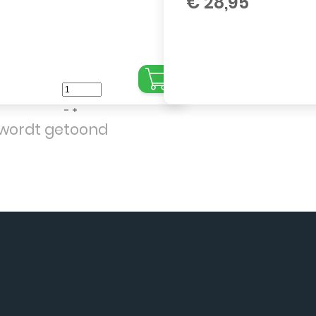
€
28,95
Samsung
Galaxy
t wordt getoond
A04S
SM-
A047F
-
Oplaad
Connector
Board
aantal