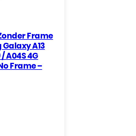
 Zonder Frame
 Galaxy A13
 / A04S 4G
No Frame –