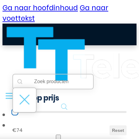
Ga naar hoofdinhoud
Ga naar
voettekst
Searchbar
Search content
Filter op prijs
Filter op prijs
B2B Portaal
€74
Reset
Klantenservice