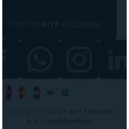
Score van
4,7 / 5
uit
151 reviews
Copyright © 2023
T en T Telecom
b.v. - Hoofdkantoor