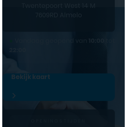
Twentepoort West 14 M
7609RD Almelo
●
Vandaag geopend van
10:00
tot
22:00
Bekijk kaart
OPENINGSTIJDEN