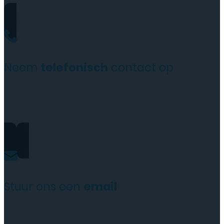
Neem
telefonisch
contact op
+31(0)35 6313897
Stuur ons een
email
service@tttelecomshop.n