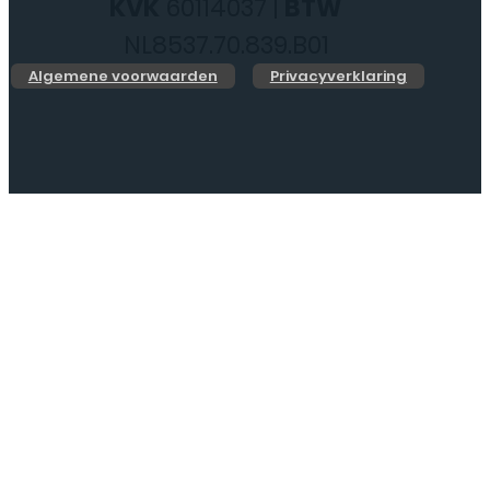
KVK
60114037 |
BTW
NL8537.70.839.B01
Algemene voorwaarden
Privacyverklaring