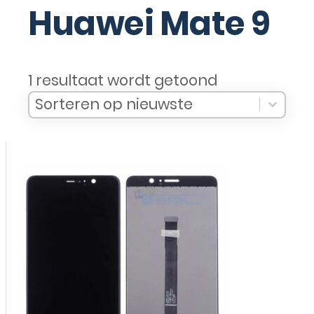
Huawei Mate 9
1 resultaat wordt getoond
Sort Products
Sort content
Sort content
Sorteren op nieuwste