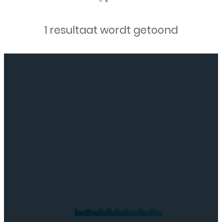
Scherm
1 resultaat wordt getoond
voor
Huawei
Mate
9
-
Zwart
aantal
Neem
contact
op