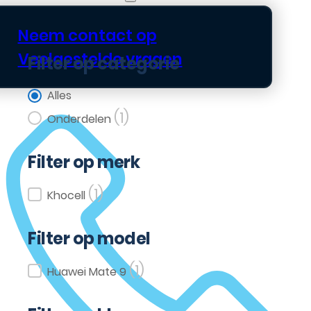
Neem contact op
Veelgestelde vragen
Filter op categorie
Filter op categorie
Alles
(1)
Onderdelen
Filter op merk
(1)
Filter op merk
Khocell
Filter op model
(1)
Filter op model
Huawei Mate 9