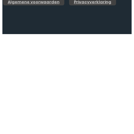
Algemene voorwaarden
Privacyverklaring
Web Design by
Jarno.digital