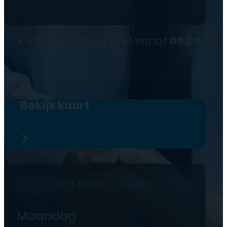
●
Vandaag geopend vanaf
09:00
Bekijk kaart
OPENINGSTIJDEN
Maandag