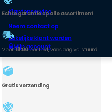
Klantenservice
nt
Neem contact op
Zakelijke klant worden
Mijn account
urd