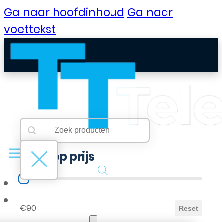
Ga naar hoofdinhoud
Ga naar
voettekst
Searchbar
Search content
Filter op prijs
Filter op prijs
B2B Portaal
€90
Reset
Klantenservice