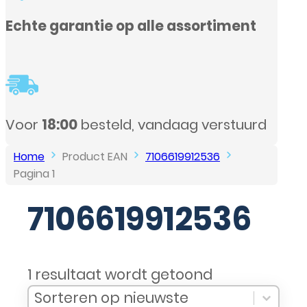
nt
urd
Home
Product EAN
7106619912536
Pagina 1
7106619912536
1 resultaat wordt getoond
Sort Products
Sort content
Sort content
Sorteren op nieuwste