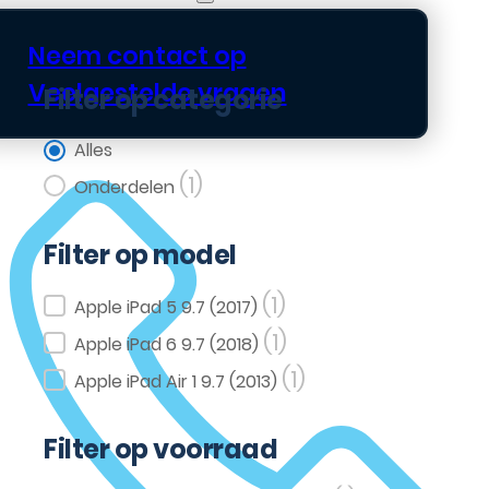
Neem contact op
Veelgestelde vragen
Filter op categorie
Filter op categorie
Alles
(1)
Onderdelen
Filter op model
(1)
Filter op model
Apple iPad 5 9.7 (2017)
(1)
Apple iPad 6 9.7 (2018)
(1)
Apple iPad Air 1 9.7 (2013)
Filter op voorraad