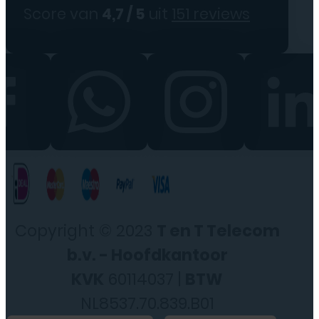
Score van
4,7 / 5
uit
151 reviews
Copyright © 2023
T en T Telecom
b.v. - Hoofdkantoor
KVK
60114037 |
BTW
NL8537.70.839.B01