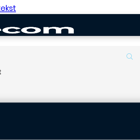
ekst
t
uurd