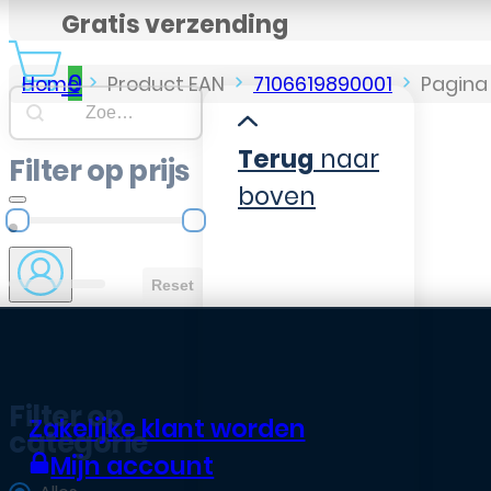
Gratis verzending
0
Home
Product EAN
7106619890001
Pagina 
Searchbar
Search content
Terug
naar
Filter op prijs
boven
Filter op prijs
Reset
Filter op
Zakelijke klant worden
categorie
Mijn account