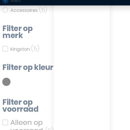
Filter op categorie
Alles
(5)
Accessoires
Filter op
merk
(5)
Filter op merk
Kingston
Filter op kleur
(5)
wart
Filter op kleur
Filter op
voorraad
Filter op voorraad