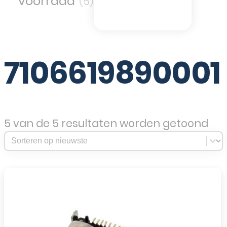
(5)
7106619890001
5 van de 5 resultaten worden getoond
Sort Products
Sort content