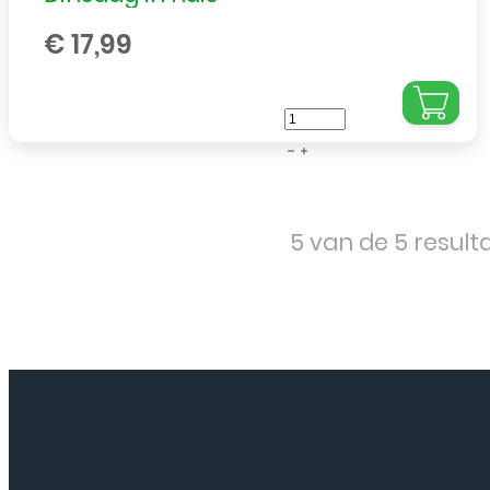
€
17,99
Samsung
-
Galaxy
S9
5 van de 5 resul
-
Oplaad
Connector
aantal