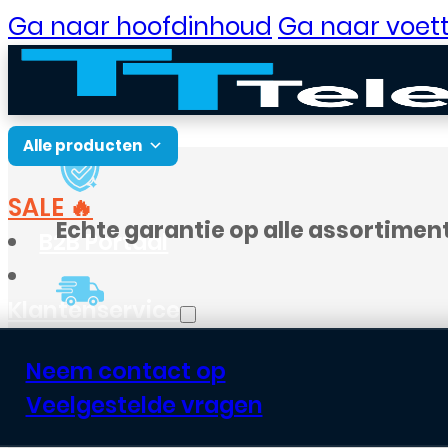
Ga naar hoofdinhoud
Ga naar voett
Alle producten
SALE 🔥
Echte garantie op alle assortimen
B2B Portaal
Klantenservice
Voor
18:00
besteld, vandaag verst
Neem contact op
Veelgestelde vragen