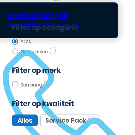
Neem contact op
Veelgestelde vragen
Filter op categorie
Filter op categorie
Alles
(1)
Onderdelen
Filter op merk
(1)
Filter op merk
Samsung
Filter op kwaliteit
Filter op kwaliteit
Alles
Service Pack
(1)