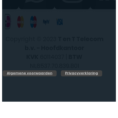
Copyright © 2023
T en T Telecom
b.v. - Hoofdkantoor
KVK
60114037 |
BTW
NL8537.70.839.B01
Algemene voorwaarden
Privacyverklaring