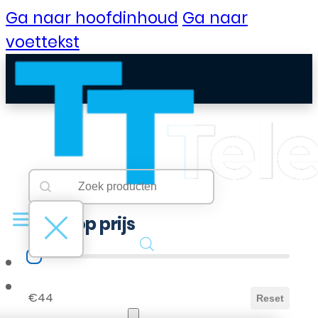
Ga naar hoofdinhoud
Ga naar
voettekst
Searchbar
Search content
Filter op prijs
Filter op prijs
B2B Portaal
€44
Reset
Klantenservice