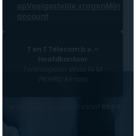
op
Veelgestelde vragen
Mijn
account
T en T Telecom b.v. –
Hoofdkantoor
Twentepoort West 14 M
7609RD Almelo
●
Vandaag geopend vanaf
09:00