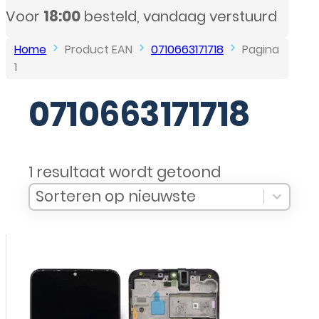
aag verstuurd
Home
Product EAN
0710663171718
Pagina
1
0710663171718
1 resultaat wordt getoond
Sort Products
Sort content
Sort content
Sorteren op nieuwste