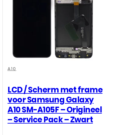
,
,
,
A10
LCD / Scherm met frame
voor Samsung Galaxy
A10 SM-A105F – Origineel
– Service Pack – Zwart