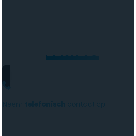
Neem
contact
op
Neem
telefonisch
contact op
+31(0)35 6313897