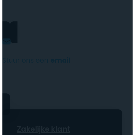
+31(0)35 6313897
Stuur ons een
email
service@tttelecomshop.n
Zakelijke klant