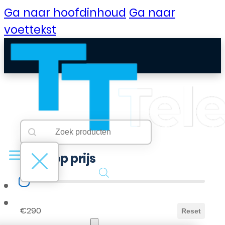
Ga naar hoofdinhoud
Ga naar
voettekst
Searchbar
Search content
Filter op prijs
Filter op prijs
B2B Portaal
€290
Reset
Klantenservice