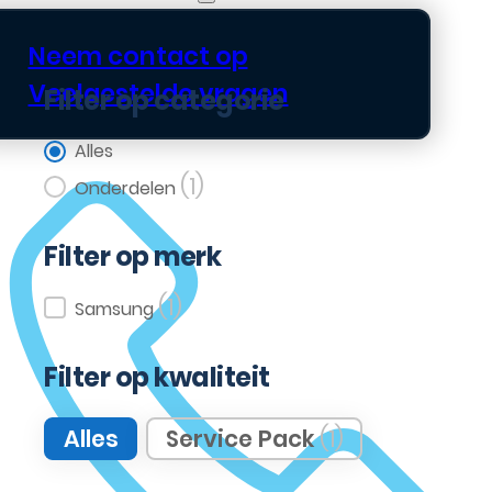
Neem contact op
Veelgestelde vragen
Filter op categorie
Filter op categorie
Alles
(1)
Onderdelen
Filter op merk
(1)
Filter op merk
Samsung
Filter op kwaliteit
Filter op kwaliteit
Alles
Service Pack
(1)