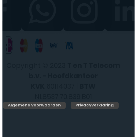
Copyright © 2023
T en T Telecom
b.v. - Hoofdkantoor
KVK
60114037 |
BTW
NL8537.70.839.B01
Algemene voorwaarden
Privacyverklaring