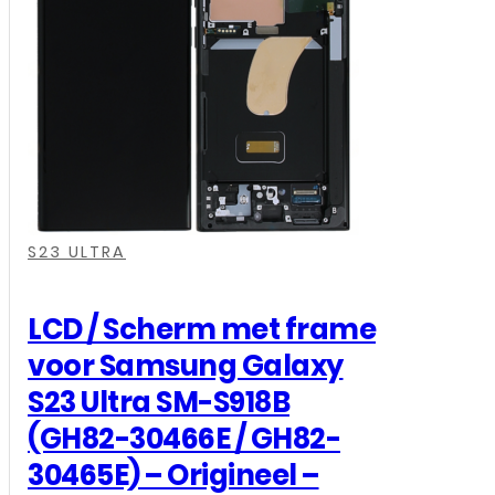
,
,
,
S23 ULTRA
LCD / Scherm met frame
voor Samsung Galaxy
S23 Ultra SM-S918B
(GH82-30466E / GH82-
30465E) – Origineel –