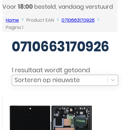
ndaag verstuurd
Home
Product EAN
0710663170926
Pagina 1
0710663170926
1 resultaat wordt getoond
Sort Products
Sort content
Sort content
Sorteren op nieuwste