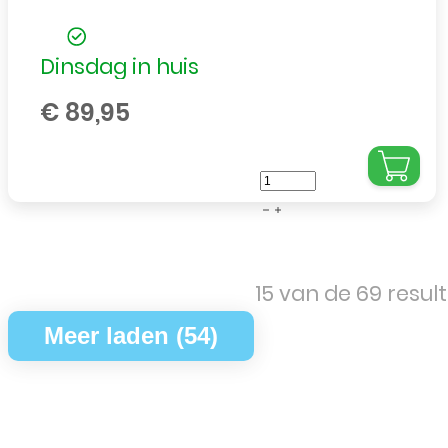
Dinsdag in huis
€
89,95
LCD
/
Scherm
voor
15 van de 69 resu
Apple
iPhone
Meer laden (54)
13
Pro
Max