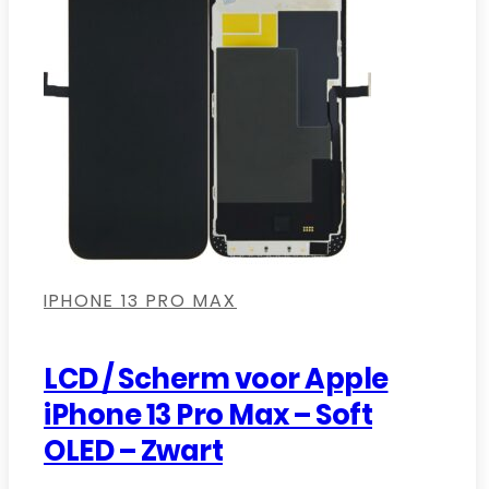
,
,
,
IPHONE 13 PRO MAX
LCD / Scherm voor Apple
iPhone 13 Pro Max – Soft
OLED – Zwart