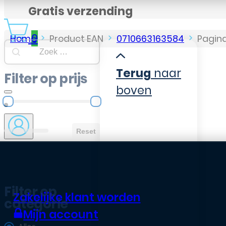
Gratis verzending
0
Home
Product EAN
0710663163584
Pagina
Searchbar
Search content
Terug
naar
Filter op prijs
boven
Filter op prijs
Reset
Filter op
Zakelijke klant worden
categorie
Mijn account