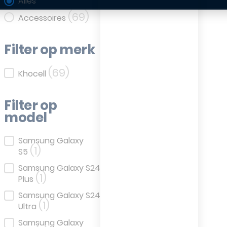
Filter op categorie
Alles
(69)
Accessoires
Filter op merk
(69)
Filter op merk
Khocell
Filter op
model
Filter op model
Samsung Galaxy
(1)
S5
Samsung Galaxy S24
(1)
Plus
Samsung Galaxy S24
(1)
Ultra
Samsung Galaxy