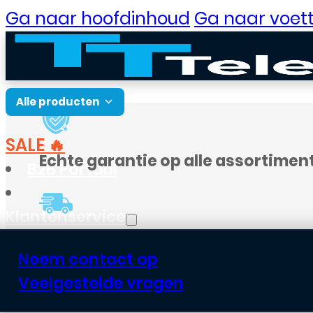
Ga naar hoofdinhoud
Ga naar voett
Alle producten
SALE 🔥
Echte garantie op alle assortimen
B2B Portaal
Klantenservice
Voor
18:00
besteld, vandaag verst
Neem contact op
Veelgestelde vragen