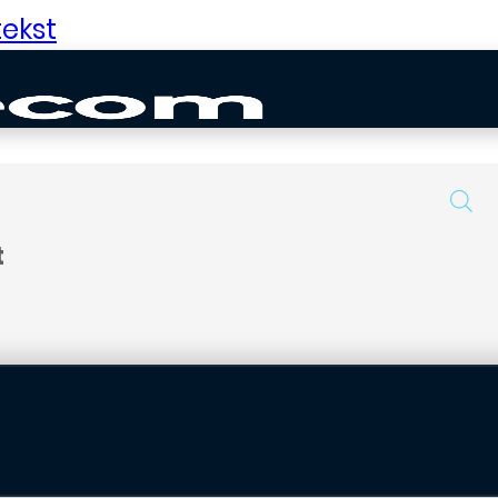
ekst
t
uurd