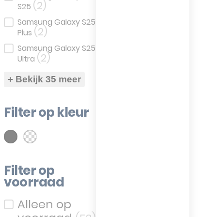
(2)
S25
Samsung Galaxy S25
(2)
Plus
Samsung Galaxy S25
(2)
Ultra
+ Bekijk 35 meer
Filter op kleur
(26)
(43)
art
Transparent
Filter op kleur
Filter op
voorraad
Filter op voorraad