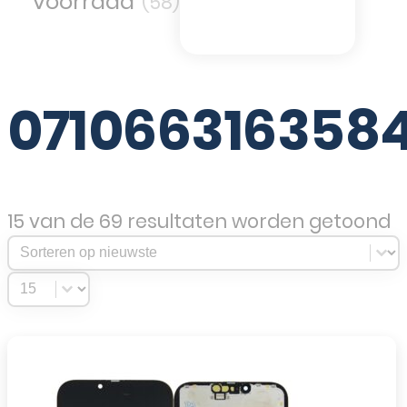
(58)
071066316358
15 van de 69 resultaten worden getoond
Sort Products
Sort content
Select number per page