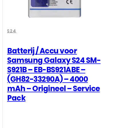
,
,
,
,
S24
Batterij / Accu voor
Samsung Galaxy S24 SM-
S921B – EB-BS921ABE –
(GH82-33290A) – 4000
mAh – Origineel – Service
Pack