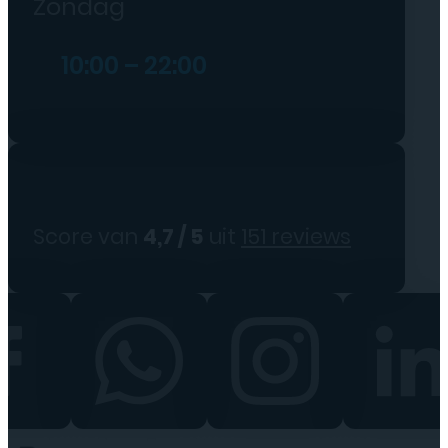
Zondag
10:00 – 22:00
Score van
4,7 / 5
uit
151 reviews