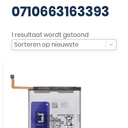
0710663163393
1 resultaat wordt getoond
Sort Products
Sort content
Sort content
Sorteren op nieuwste