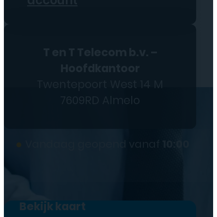
account
T en T Telecom b.v. –
Hoofdkantoor
Twentepoort West 14 M
7609RD Almelo
●
Vandaag geopend vanaf
10:00
Bekijk kaart