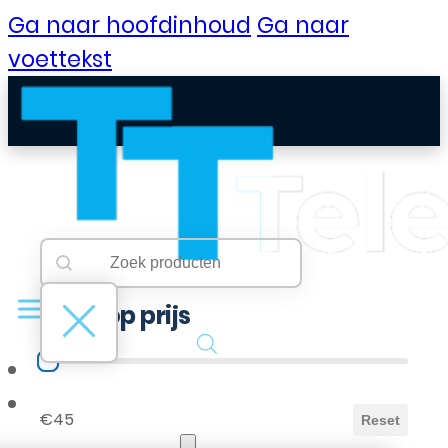
Ga naar hoofdinhoud
Ga naar
voettekst
Searchbar
Search content
Filter op prijs
Filter op prijs
B2B Portaal
€45
Reset
Klantenservice