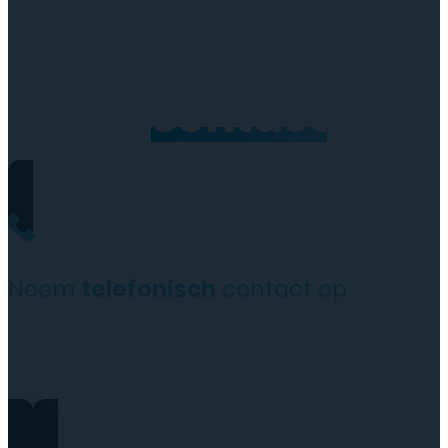
Neem
contact
op
Neem
telefonisch
contact op
+31(0)35 6313897