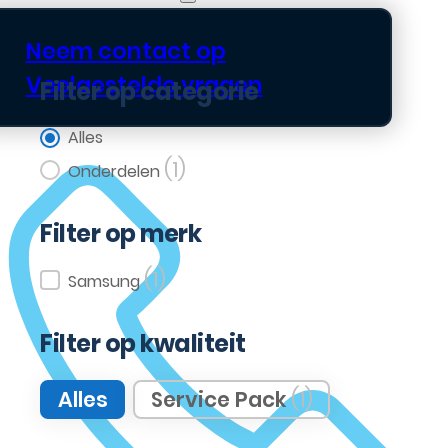
Neem contact op
Veelgestelde vragen
Filter op categorie
Filter op categorie
Alles
(1)
Onderdelen
Filter op merk
(1)
Filter op merk
Samsung
Filter op kwaliteit
Filter op kwaliteit
Alles
Service Pack
(1)