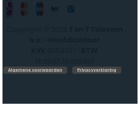
Copyright © 2023
T en T Telecom
b.v. - Hoofdkantoor
KVK
60114037 |
BTW
NL8537.70.839.B01
Algemene voorwaarden
Privacyverklaring