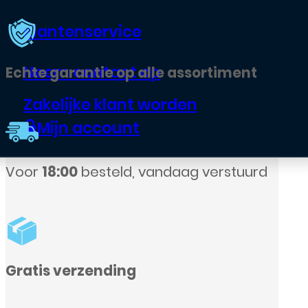
Klantenservice
Neem contact op
nt
Zakelijke klant worden
Mijn account
urd