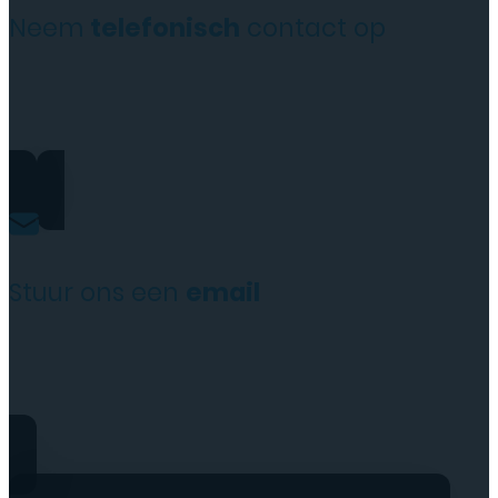
Neem
telefonisch
contact op
+31(0)35 6313897
Stuur ons een
email
service@tttelecomshop.n