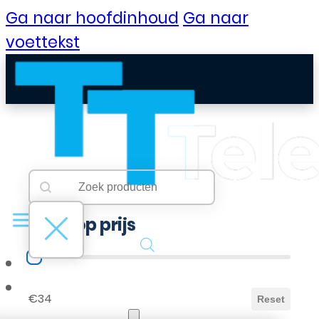
Ga naar hoofdinhoud
Ga naar
voettekst
Searchbar
Search content
Filter op prijs
Filter op prijs
B2B Portaal
€34
Reset
Klantenservice