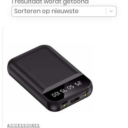
1 resultaat wordt getoond
Sort Products
Sort content
Sort content
Sorteren op nieuwste
,
ACCESSOIRES