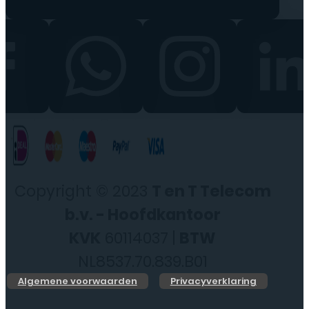
Copyright © 2023
T en T Telecom
b.v. - Hoofdkantoor
KVK
60114037 |
BTW
NL8537.70.839.B01
Algemene voorwaarden
Privacyverklaring