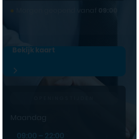
●
Morgen geopend vanaf
09:00
Bekijk kaart
OPENINGSTIJDEN
Maandag
09:00 – 22:00