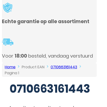
nt
urd
Home
Product EAN
0710663161443
Pagina 1
0710663161443