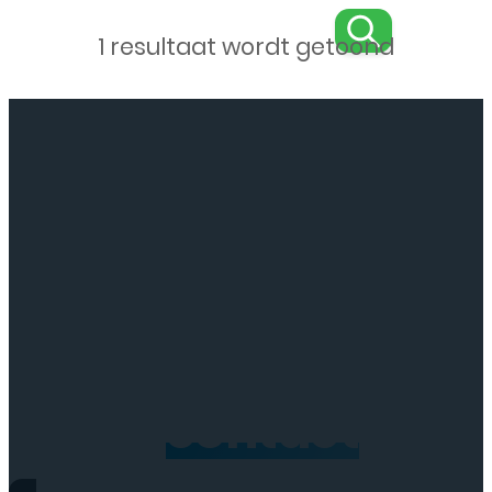
1 resultaat wordt getoond
Neem
contact
op