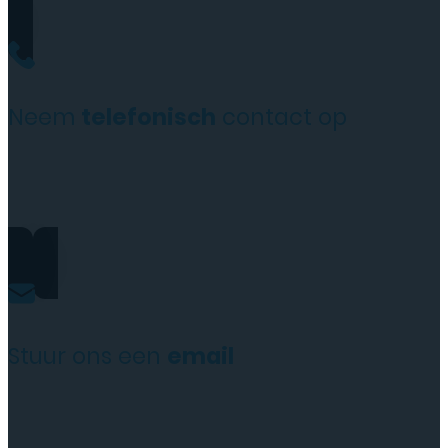
Neem
telefonisch
contact op
+31(0)35 6313897
Stuur ons een
email
service@tttelecomshop.n