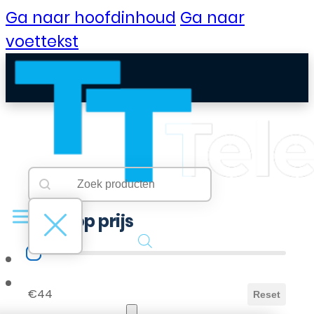
Ga naar hoofdinhoud
Ga naar
voettekst
Searchbar
Search content
Filter op prijs
Filter op prijs
B2B Portaal
€44
Reset
Klantenservice