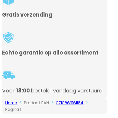
assortiment
aag verstuurd
Home
Product EAN
0710663161184
Pagina 1