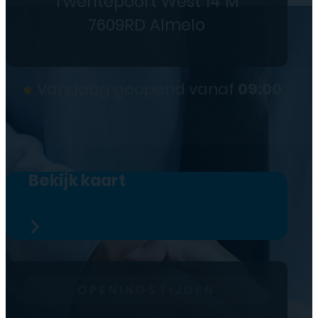
Twentepoort West 14 M
7609RD Almelo
●
Vandaag geopend vanaf
09:00
Bekijk kaart
OPENINGSTIJDEN