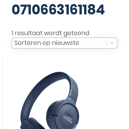
0710663161184
1 resultaat wordt getoond
Sort Products
Sort content
Sort content
Sorteren op nieuwste