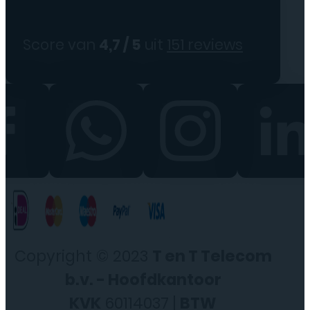
Score van
4,7 / 5
uit
151 reviews
Copyright © 2023
T en T Telecom
b.v. - Hoofdkantoor
KVK
60114037 |
BTW