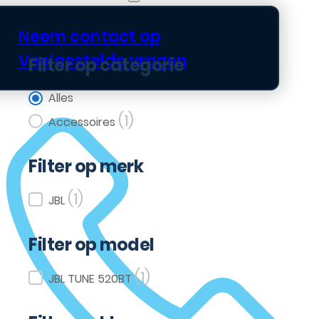
Neem contact op
Veelgestelde vragen
Filter op categorie
Filter op categorie
Alles
(1)
Accessoires
Filter op merk
(1)
Filter op merk
JBL
Filter op model
(1)
Filter op model
JBL TUNE 520BT