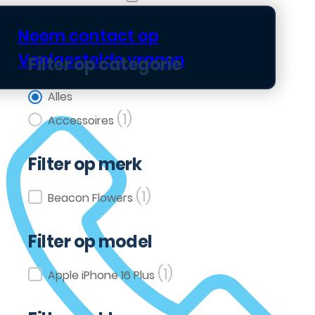
Neem contact op
Veelgestelde vragen
Filter op categorie
Filter op categorie
Alles
(1)
Accessoires
Filter op merk
(1)
Filter op merk
Beacon Flowers
Filter op model
(1)
Filter op model
Apple iPhone 16 Plus