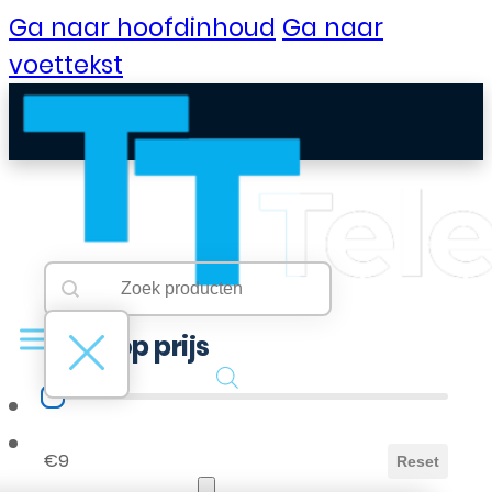
Ga naar hoofdinhoud
Ga naar
voettekst
Searchbar
Search content
Filter op prijs
Filter op prijs
B2B Portaal
€9
Reset
Klantenservice