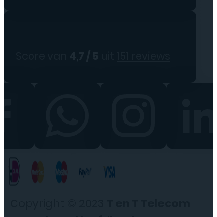
Score van
4,7 / 5
uit
151 reviews
Copyright © 2023
T en T Telecom