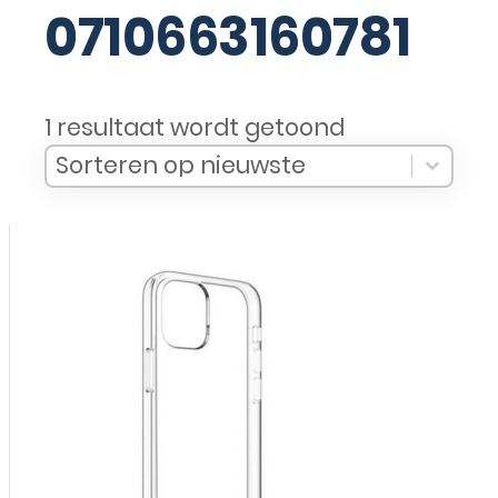
0710663160781
1 resultaat wordt getoond
Sort Products
Sort content
Sort content
Sorteren op nieuwste