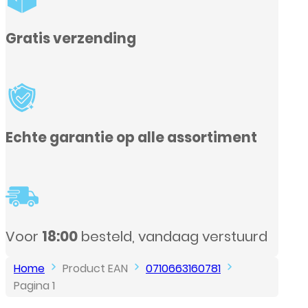
sortiment
g verstuurd
Home
Product EAN
0710663160781
Pagina 1