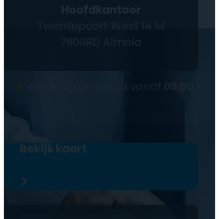
Hoofdkantoor
Twentepoort West 14 M
7609RD Almelo
●
Vandaag geopend vanaf
09:00
Bekijk kaart