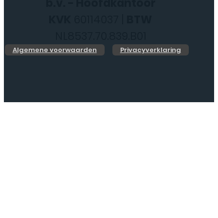
b.v. - Hoofdkantoor
KVK
60114037 |
BTW
NL8537.70.839.B01
Algemene voorwaarden
Privacyverklaring