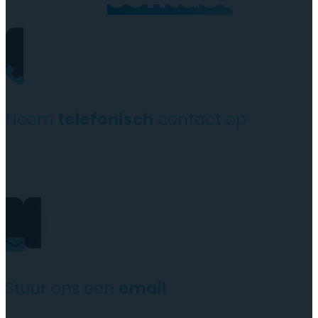
Neem
telefonisch
contact op
+31(0)35 6313897
Stuur ons een
email