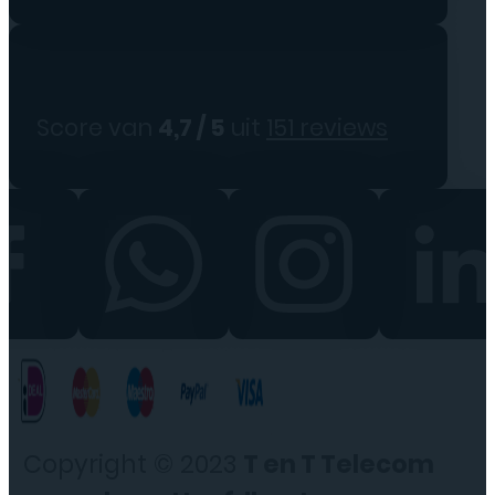
Score van
4,7 / 5
uit
151 reviews
Copyright © 2023
T en T Telecom