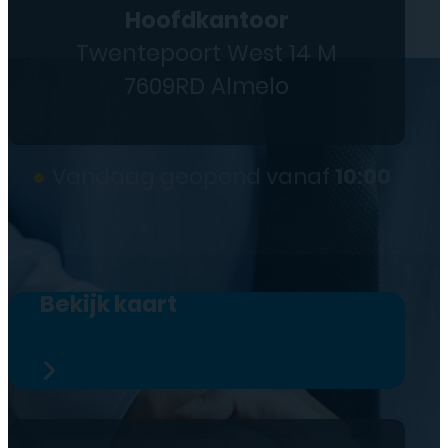
Hoofdkantoor
Twentepoort West 14 M
7609RD Almelo
●
Vandaag geopend vanaf
10:00
Bekijk kaart