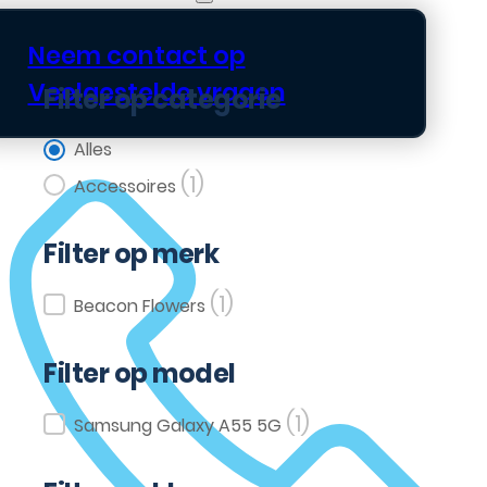
Neem contact op
Veelgestelde vragen
Filter op categorie
Filter op categorie
Alles
(1)
Accessoires
Filter op merk
(1)
Filter op merk
Beacon Flowers
Filter op model
(1)
Filter op model
Samsung Galaxy A55 5G