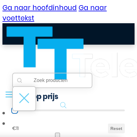
Ga naar hoofdinhoud
Ga naar
voettekst
Searchbar
Search content
Filter op prijs
Filter op prijs
B2B Portaal
€11
Reset
Klantenservice