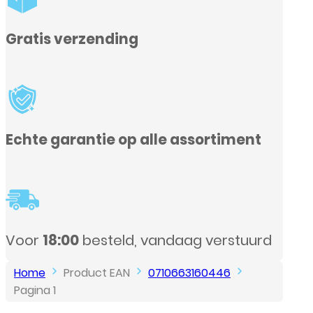
ssortiment
ag verstuurd
Home
Product EAN
0710663160446
Pagina 1