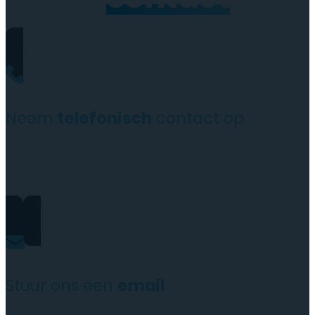
Neem
telefonisch
contact op
+31(0)35 6313897
Stuur ons een
email