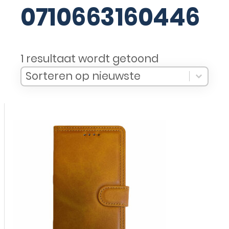
0710663160446
1 resultaat wordt getoond
Sort Products
Sort content
Sort content
Sorteren op nieuwste