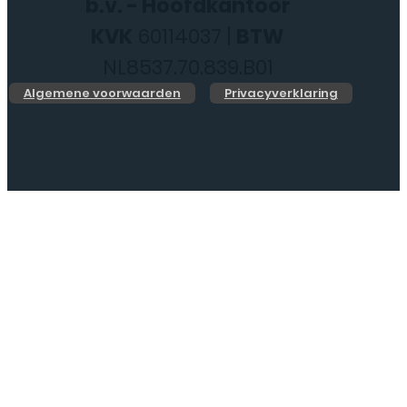
b.v. - Hoofdkantoor
KVK
60114037 |
BTW
NL8537.70.839.B01
Algemene voorwaarden
Privacyverklaring