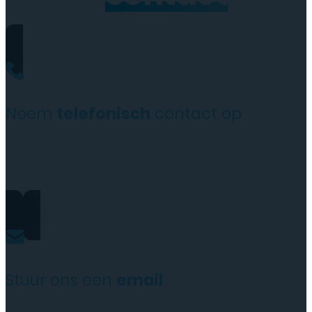
Neem
telefonisch
contact op
+31(0)35 6313897
Stuur ons een
email