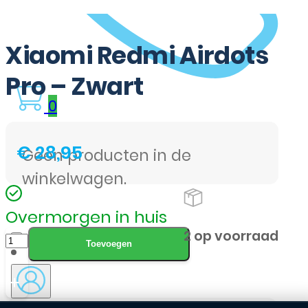
Xiaomi Redmi Airdots
Pro – Zwart
0
€
28,95
Geen producten in de
winkelwagen.
Overmorgen in huis
Xiaomi
2 op voorraad
Toevoegen
Redmi
Airdots
Pro