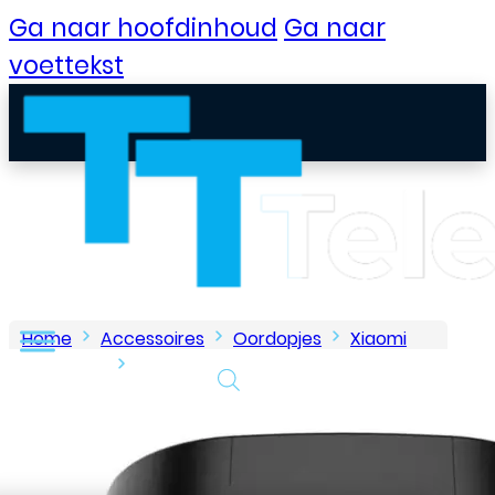
Ga naar hoofdinhoud
Ga naar
voettekst
Home
Accessoires
Oordopjes
Xiaomi
oordopjes
Xiaomi Redmi Airdots Pro – Zwart
B2B Portaal
Klantenservice