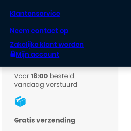
-
Klantenservice
Zwart
aantal
Neem contact op
Echte garantie op alle
assortiment
Zakelijke klant worden
Mijn account
Voor
18:00
besteld,
vandaag verstuurd
Gratis verzending