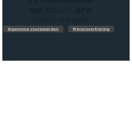
b.v. - Hoofdkantoor
KVK
60114037 |
BTW
NL8537.70.839.B01
Algemene voorwaarden
Privacyverklaring