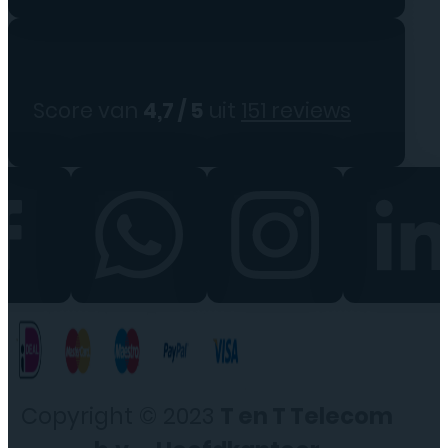
Score van
4,7 / 5
uit
151 reviews
Copyright © 2023
T en T Telecom