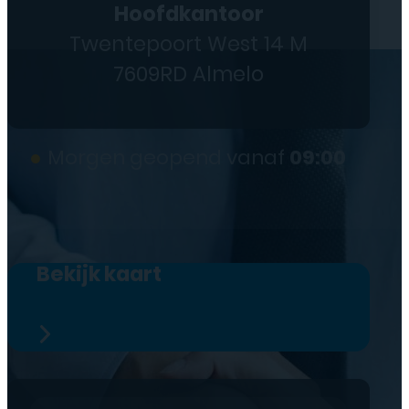
Hoofdkantoor
Twentepoort West 14 M
7609RD Almelo
●
Morgen geopend vanaf
09:00
Bekijk kaart