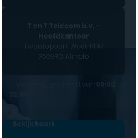
T en T Telecom b.v. –
Hoofdkantoor
Twentepoort West 14 M
7609RD Almelo
●
Vandaag geopend van
09:00
tot
22:00
Bekijk kaart