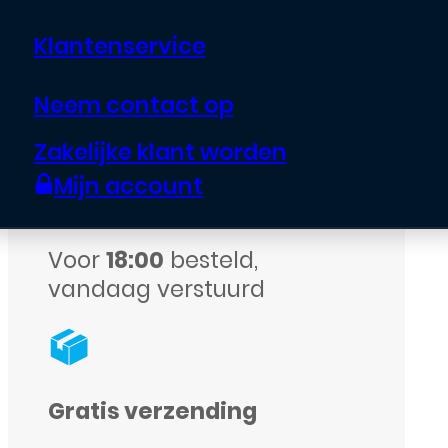
110ML
Klantenservice
-
Zwart
Neem contact op
Echte garantie op alle
aantal
assortiment
Zakelijke klant worden
Mijn account
Voor
18:00
besteld,
vandaag verstuurd
Gratis verzending