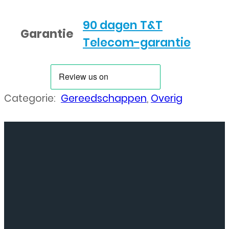
90 dagen T&T
Garantie
Telecom-garantie
Categorie:
Gereedschappen
,
Overig