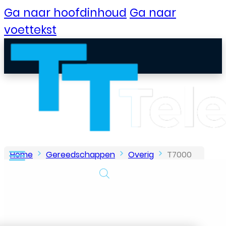
Ga naar hoofdinhoud
Ga naar
voettekst
Home
Gereedschappen
Overig
T7000
– Lijm – 110ML – Zwart
B2B Portaal
Klantenservice