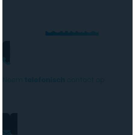
Neem
contact
op
Neem
telefonisch
contact op
+31(0)35 6313897