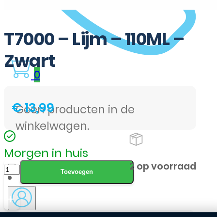
T7000 – Lijm – 110ML –
Zwart
0
€
13,99
Geen producten in de
winkelwagen.
Morgen in huis
T7000
2 op voorraad
Toevoegen
-
Lijm
-