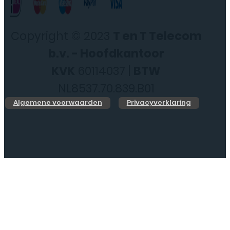
Copyright © 2023
T en T Telecom
b.v. - Hoofdkantoor
KVK
60114037 |
BTW
NL8537.70.839.B01
Algemene voorwaarden
Privacyverklaring