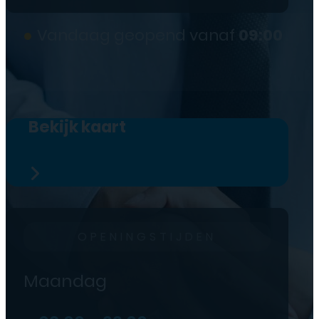
●
Vandaag geopend vanaf
09:00
Bekijk kaart
OPENINGSTIJDEN
Maandag