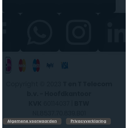
Copyright © 2023
T en T Telecom
b.v. - Hoofdkantoor
KVK
60114037 |
BTW
NL8537.70.839.B01
Algemene voorwaarden
Privacyverklaring