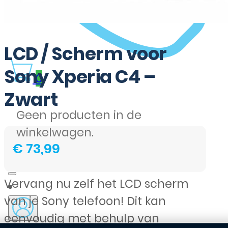
LCD / Scherm voor
Sony Xperia C4 –
0
Zwart
Geen producten in de
winkelwagen.
€
73,99
Vervang nu zelf het LCD scherm
van je Sony telefoon! Dit kan
eenvoudig met behulp van