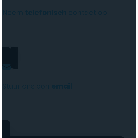
Neem
telefonisch
contact op
+31(0)35 6313897
Stuur ons een
email
service@tttelecomshop.n