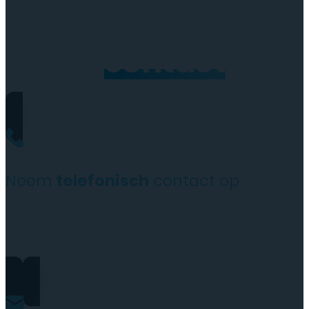
Neem
contact
op
Neem
telefonisch
contact op
+31(0)35 6313897