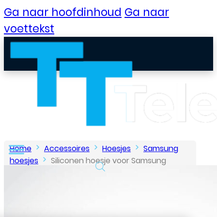
Ga naar hoofdinhoud
Ga naar
voettekst
Home
Accessoires
Hoesjes
Samsung
hoesjes
Siliconen hoesje voor Samsung
Galaxy A52 4G/5G – Transparant
B2B Portaal
Klantenservice