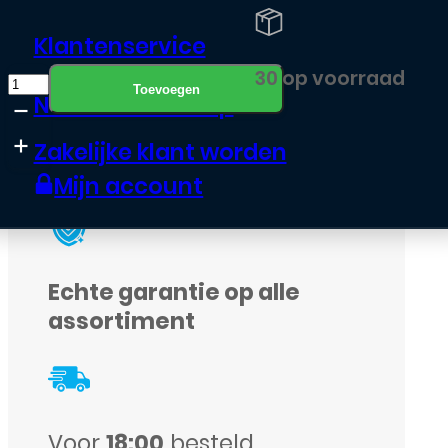
Klantenservice
Dinsdag in huis
Siliconen
30 op voorraad
Toevoegen
Neem contact op
hoesje
voor
Zakelijke klant worden
Samsung
Mijn account
Galaxy
A52
4G/5G
Echte garantie op alle
-
assortiment
Transparant
aantal
Voor
18:00
besteld,