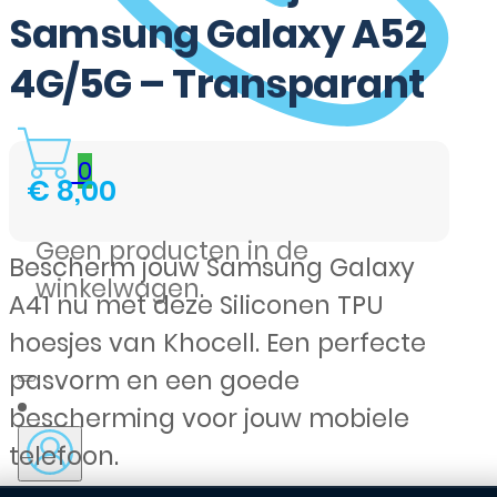
Samsung Galaxy A52
4G/5G – Transparant
0
€
8,00
Geen producten in de
Bescherm jouw Samsung Galaxy
winkelwagen.
A41 nu met deze Siliconen TPU
hoesjes van Khocell. Een perfecte
pasvorm en een goede
bescherming voor jouw mobiele
telefoon.