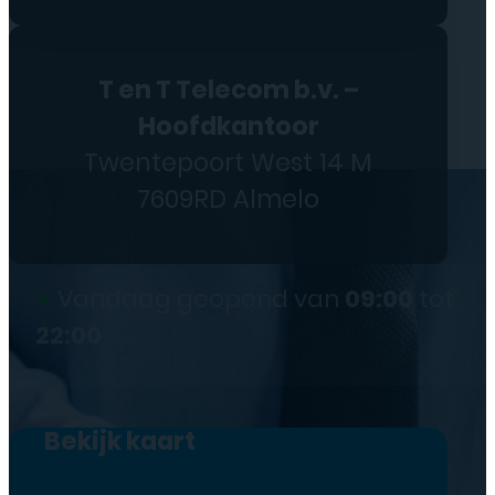
T en T Telecom b.v. –
Hoofdkantoor
Twentepoort West 14 M
7609RD Almelo
●
Vandaag geopend van
09:00
tot
22:00
Bekijk kaart