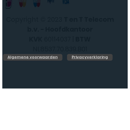
Copyright © 2023
T en T Telecom
b.v. - Hoofdkantoor
KVK
60114037 |
BTW
NL8537.70.839.B01
Algemene voorwaarden
Privacyverklaring