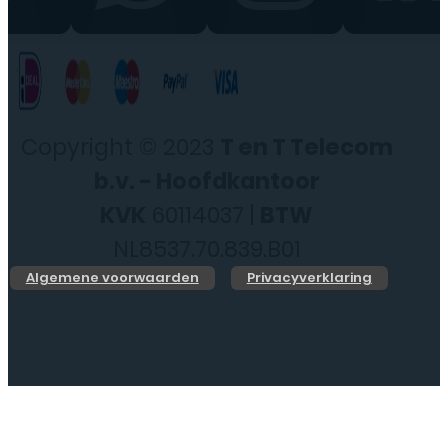
Copyright © 2023
T en T Telecom
b.v. - Hoofdkantoor
KVK
60114037 |
BTW
NL8537.70.839.B01
Algemene voorwaarden
Privacyverklaring