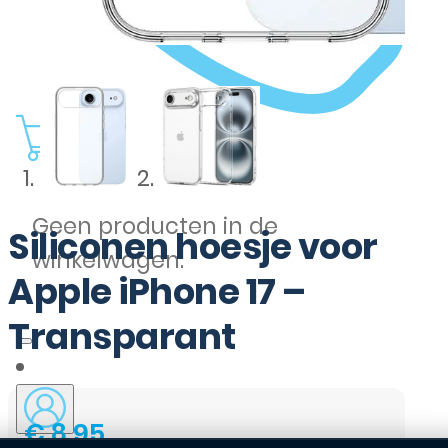
0
Geen producten in de
Siliconen hoesje voor
winkelwagen.
Apple iPhone 17 –
Transparant
€
8,95