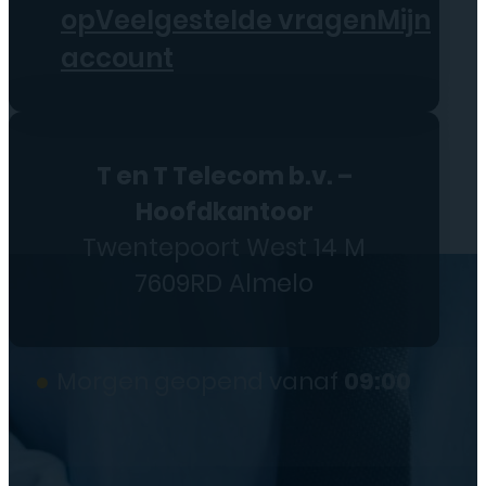
op
Veelgestelde vragen
Mijn
account
T en T Telecom b.v. –
Hoofdkantoor
Twentepoort West 14 M
7609RD Almelo
●
Morgen geopend vanaf
09:00