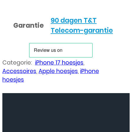
90 dagen T&T
Garantie
Telecom-garantie
Categorie:
iPhone 17 hoesjes
,
Accessoires
,
Apple hoesjes
,
iPhone
hoesjes