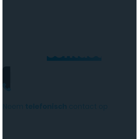
Neem
contact
op
Neem
telefonisch
contact op
+31(0)35 6313897