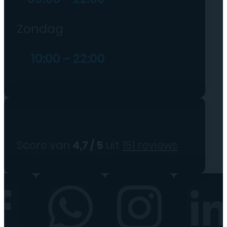
Zondag
10:00 – 22:00
Score van
4,7 / 5
uit
151 reviews