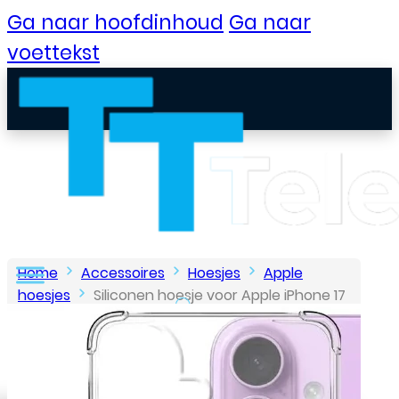
Ga naar hoofdinhoud
Ga naar
voettekst
Home
Accessoires
Hoesjes
Apple
hoesjes
Siliconen hoesje voor Apple iPhone 17
– Schok bestendig – Transparant
B2B Portaal
Klantenservice