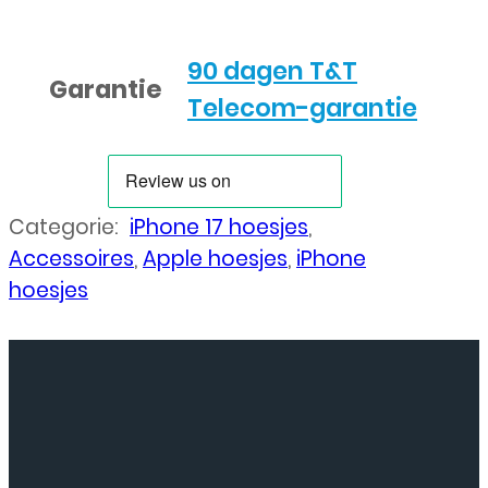
90 dagen T&T
Garantie
Telecom-garantie
Categorie:
iPhone 17 hoesjes
,
Accessoires
,
Apple hoesjes
,
iPhone
hoesjes