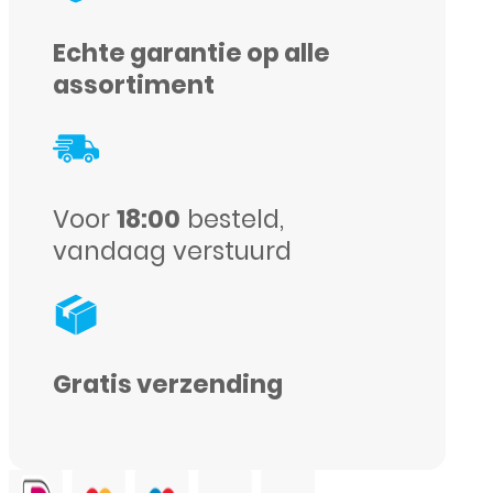
17
-
Echte garantie op alle
Schok
assortiment
bestendig
-
Transparant
Voor
18:00
besteld,
aantal
vandaag verstuurd
Gratis verzending