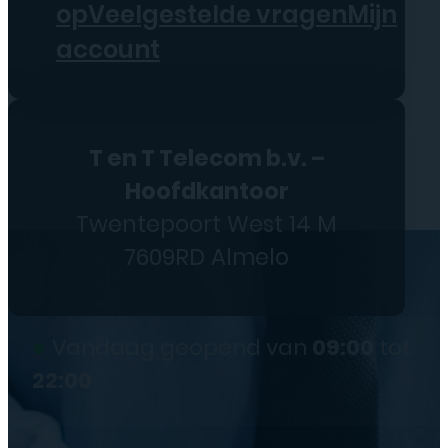
op
Veelgestelde vragen
Mijn
account
T en T Telecom b.v. –
Hoofdkantoor
Twentepoort West 14 M
7609RD Almelo
●
Vandaag geopend van
09:00
tot
22:00