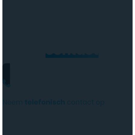
Neem
contact
op
Neem
telefonisch
contact op
+31(0)35 6313897