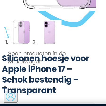
0
Geen producten in de
Siliconen hoesje voor
winkelwagen.
Apple iPhone 17 –
Schok bestendig –
Transparant