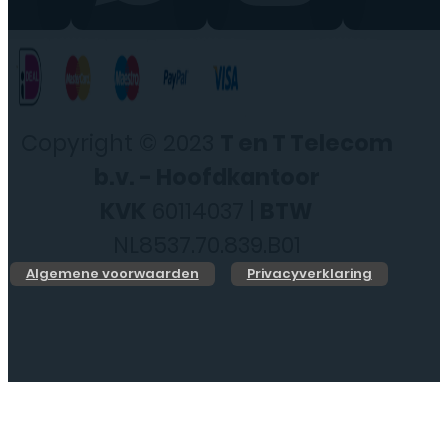
Copyright © 2023
T en T Telecom
b.v. - Hoofdkantoor
KVK
60114037 |
BTW
NL8537.70.839.B01
Algemene voorwaarden
Privacyverklaring