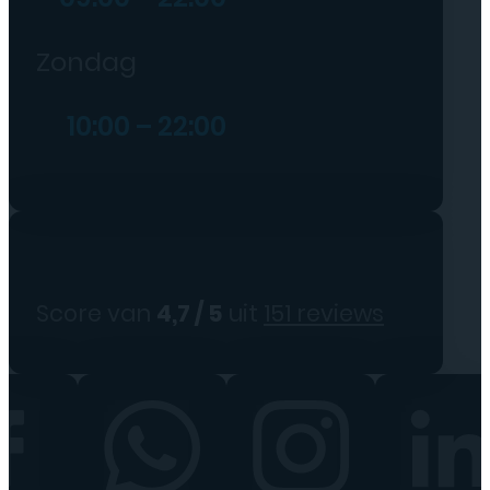
Zondag
10:00 – 22:00
Score van
4,7 / 5
uit
151 reviews