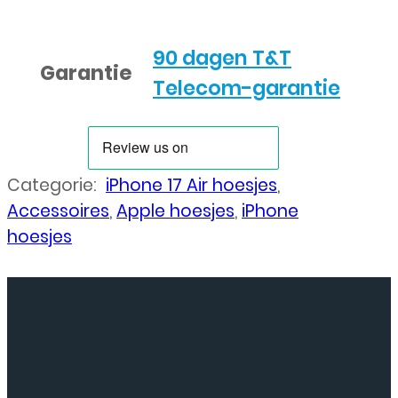
90 dagen T&T
Garantie
Telecom-garantie
Categorie:
iPhone 17 Air hoesjes
,
Accessoires
,
Apple hoesjes
,
iPhone
hoesjes