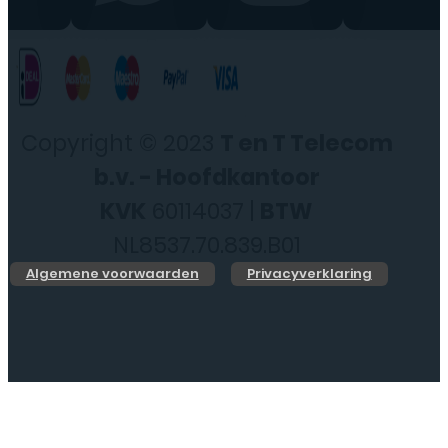
Copyright © 2023
T en T Telecom
b.v. - Hoofdkantoor
KVK
60114037 |
BTW
NL8537.70.839.B01
Algemene voorwaarden
Privacyverklaring