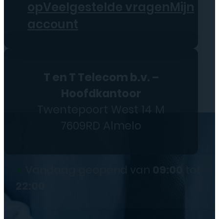
op
Veelgestelde vragen
Mijn
account
T en T Telecom b.v. –
Hoofdkantoor
Twentepoort West 14 M
7609RD Almelo
●
Vandaag geopend van
09:00
tot
22:00