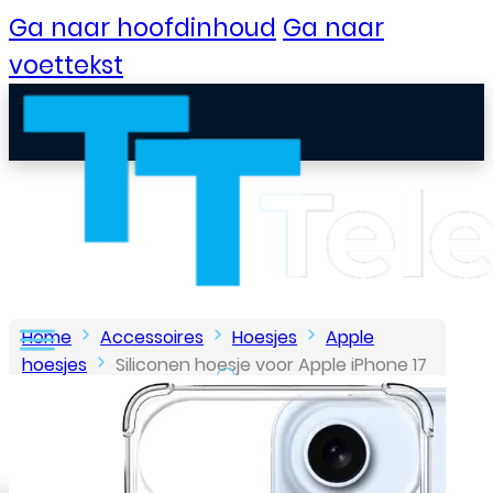
Ga naar hoofdinhoud
Ga naar
voettekst
Home
Accessoires
Hoesjes
Apple
hoesjes
Siliconen hoesje voor Apple iPhone 17
Air – Schok bestendig – Transparant
B2B Portaal
Klantenservice