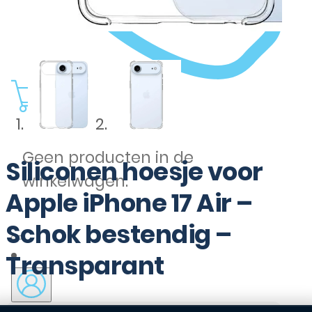
0
Geen producten in de
Siliconen hoesje voor
winkelwagen.
Apple iPhone 17 Air –
Schok bestendig –
Transparant