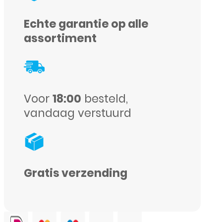
17
Air
Echte garantie op alle
-
assortiment
Schok
bestendig
-
Voor
18:00
besteld,
Transparant
vandaag verstuurd
aantal
Gratis verzending