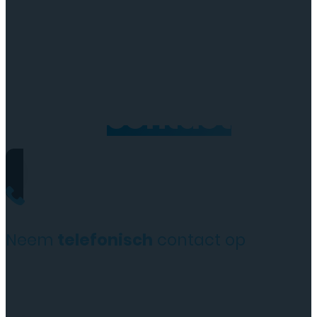
Neem
contact
op
Neem
telefonisch
contact op
+31(0)35 6313897