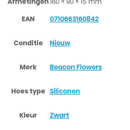
Afmetingen
160 × 90 × 15 mm
EAN
0710663160842
Conditie
Nieuw
Merk
Beacon Flowers
Hoes type
Siliconen
Kleur
Zwart