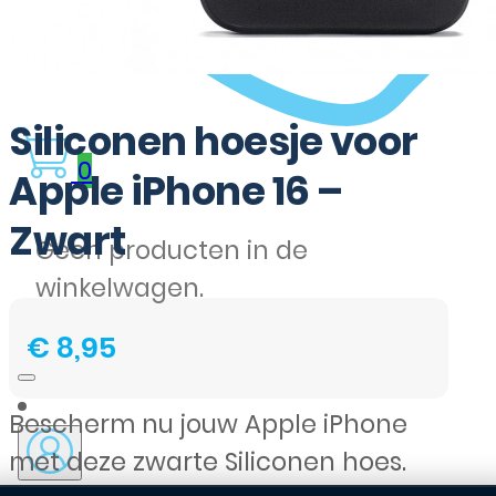
Siliconen hoesje voor
0
Apple iPhone 16 –
Zwart
Geen producten in de
winkelwagen.
€
8,95
Bescherm nu jouw Apple iPhone
met deze zwarte Siliconen hoes.