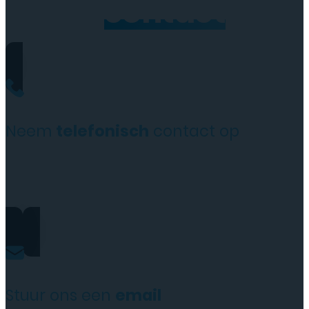
Neem
contact
op
Neem
telefonisch
contact op
+31(0)35 6313897
Stuur ons een
email