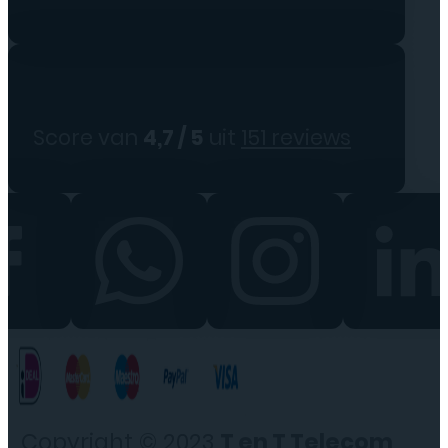
Score van
4,7 / 5
uit
151 reviews
Copyright © 2023
T en T Telecom