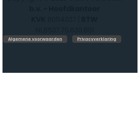
b.v. - Hoofdkantoor
KVK
60114037 |
BTW
NL8537.70.839.B01
Algemene voorwaarden
Privacyverklaring