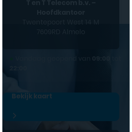
T en T Telecom b.v. –
Hoofdkantoor
Twentepoort West 14 M
7609RD Almelo
●
Vandaag geopend van
09:00
tot
22:00
Bekijk kaart