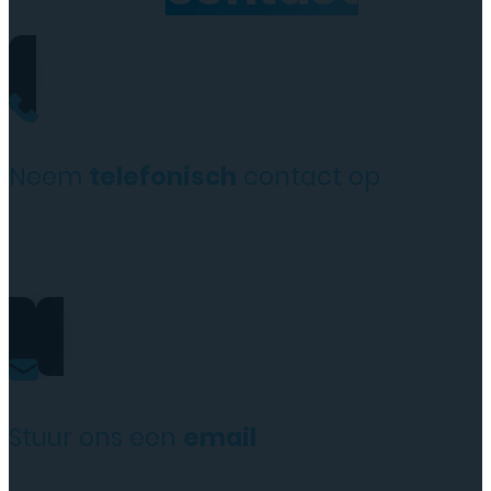
Neem
telefonisch
contact op
+31(0)35 6313897
Stuur ons een
email