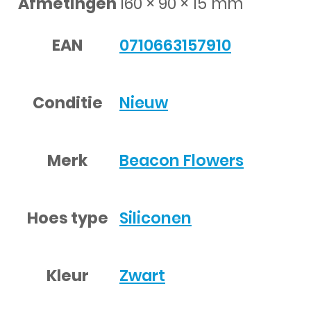
Afmetingen
160 × 90 × 15 mm
EAN
0710663157910
Conditie
Nieuw
Merk
Beacon Flowers
Hoes type
Siliconen
Kleur
Zwart