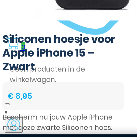
Siliconen hoesje voor
0
Apple iPhone 15 –
Zwart
Geen producten in de
winkelwagen.
€
8,95
Bescherm nu jouw Apple iPhone
met deze zwarte Siliconen hoes.