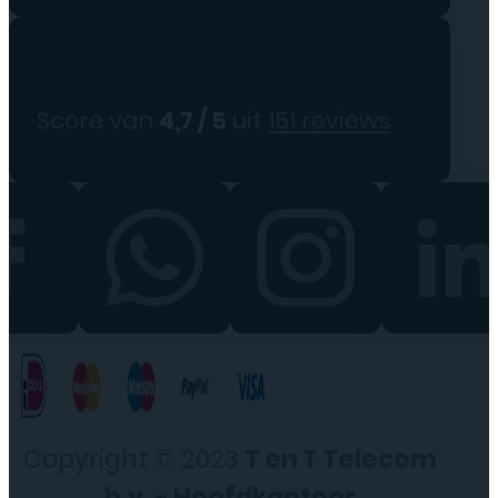
Score van
4,7 / 5
uit
151 reviews
Copyright © 2023
T en T Telecom
b.v. - Hoofdkantoor