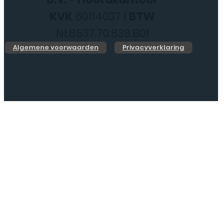
KVK
60114037 |
BTW
NL8537.70.839.B01
Algemene voorwaarden
Privacyverklaring