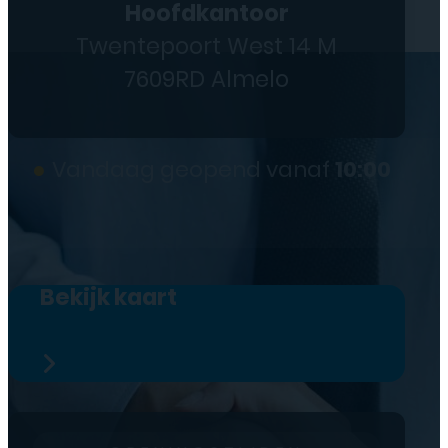
Hoofdkantoor
Twentepoort West 14 M
7609RD Almelo
●
Vandaag geopend vanaf
10:00
Bekijk kaart