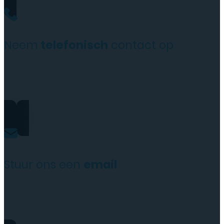
Neem
telefonisch
contact op
+31(0)35 6313897
Stuur ons een
email
service@tttelecomshop.n