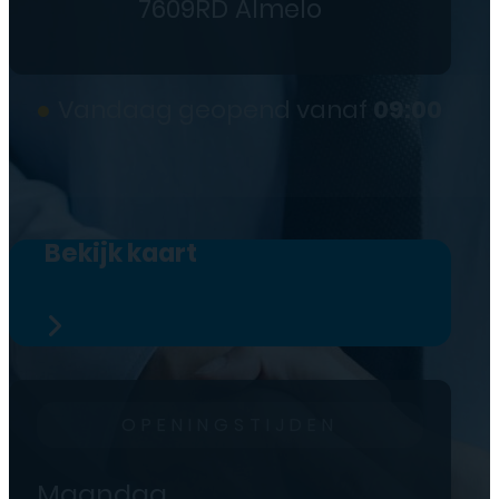
7609RD Almelo
●
Vandaag geopend vanaf
09:00
Bekijk kaart
OPENINGSTIJDEN
Maandag