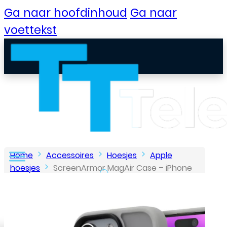
Ga naar hoofdinhoud
Ga naar
voettekst
Home
Accessoires
Hoesjes
Apple
hoesjes
ScreenArmor MagAir Case – iPhone
15 Pro – Grijs
B2B Portaal
Klantenservice