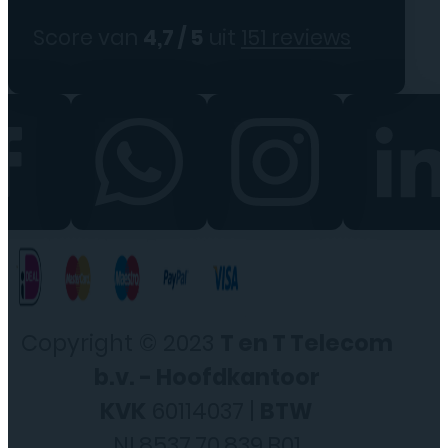
Score van
4,7 / 5
uit
151 reviews
Copyright © 2023
T en T Telecom
b.v. - Hoofdkantoor
KVK
60114037 |
BTW
NL8537.70.839.B01