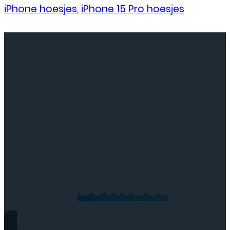
iPhone hoesjes
,
iPhone 15 Pro hoesjes
Neem
contact
op