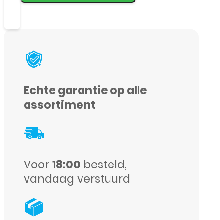
MagAir
Case
–
iPhone
15
Pro
Echte garantie op alle
–
assortiment
Grijs
aantal
Voor
18:00
besteld,
vandaag verstuurd