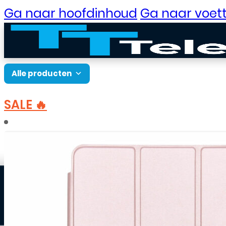
Ga naar hoofdinhoud
Ga naar voett
Alle producten
SALE 🔥
B2B Portaal
Home
Accessoires
Hoesjes
Samsung hoes
Klantenservice
Neem contact op
Veelgestelde vragen