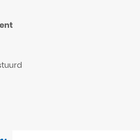
ment
stuurd