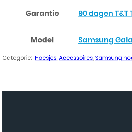
Garantie
90 dagen T&T 
Model
Samsung Galaxy
Categorie:
Hoesjes
,
Accessoires
,
Samsung hoe