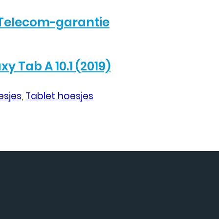
Telecom-garantie
 Tab A 10.1 (2019)
sjes
,
Tablet hoesjes