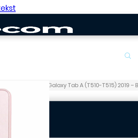
ekst
jes
Samsung – Galaxy Tab A (T510-T515) 2019 – 