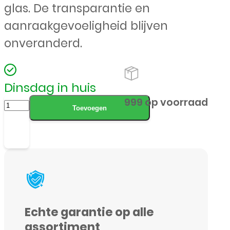
glas. De transparantie en
aanraakgevoeligheid blijven
onveranderd.
Dinsdag in huis
Samsung
999 op voorraad
Toevoegen
-
Galaxy
Tab
A
7.0
inch
Echte garantie op alle
T350
assortiment