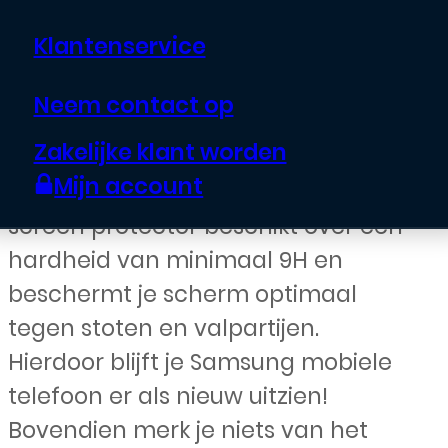
Klantenservice
€
10,00
Neem contact op
Houd het scherm van je Samsung
Zakelijke klant worden
telefoon krasvrij met de Tempered
Mijn account
Glass Screen Protector. De glazen
screen protector beschikt over een
hardheid van minimaal 9H en
beschermt je scherm optimaal
tegen stoten en valpartijen.
Hierdoor blijft je Samsung mobiele
telefoon er als nieuw uitzien!
Bovendien merk je niets van het