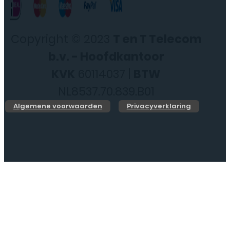
Copyright © 2023
T en T Telecom
b.v. - Hoofdkantoor
KVK
60114037 |
BTW
NL8537.70.839.B01
Algemene voorwaarden
Privacyverklaring