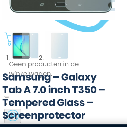
0
Geen producten in de
winkelwagen.
Samsung – Galaxy
Tab A 7.0 inch T350 –
Tempered Glass –
Screenprotector