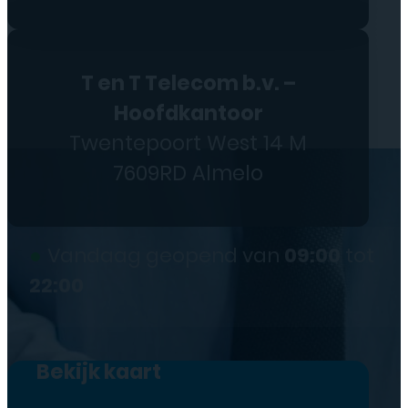
T en T Telecom b.v. –
Hoofdkantoor
Twentepoort West 14 M
7609RD Almelo
●
Vandaag geopend van
09:00
tot
22:00
Bekijk kaart