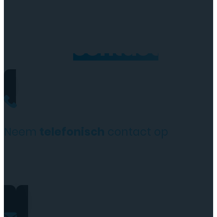
Neem
contact
op
Neem
telefonisch
contact op
+31(0)35 6313897