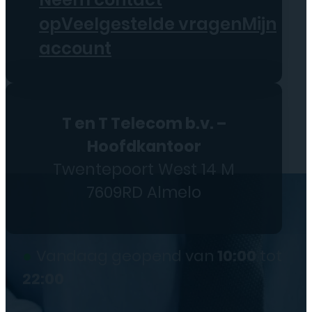
op
Veelgestelde vragen
Mijn
account
T en T Telecom b.v. –
Hoofdkantoor
Twentepoort West 14 M
7609RD Almelo
●
Vandaag geopend van
10:00
tot
22:00