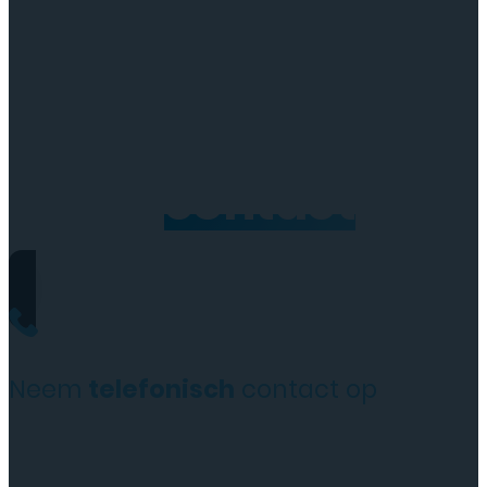
Neem
contact
op
Neem
telefonisch
contact op
+31(0)35 6313897