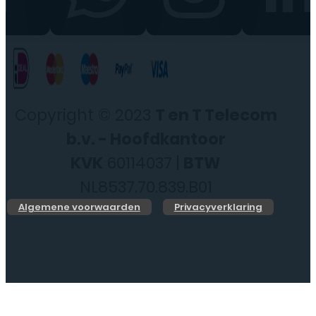
Copyright © 2023
T en T Telecom
b.v. - Hoofdkantoor
KVK
60114037 |
BTW
NL8537.70.839.B01
Algemene voorwaarden
Privacyverklaring