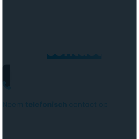
Neem
contact
op
Neem
telefonisch
contact op
+31(0)35 6313897