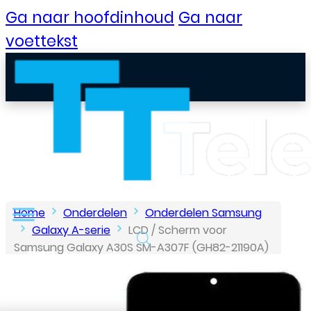
Ga naar hoofdinhoud
Ga naar
voettekst
Home
Onderdelen
Onderdelen Samsung
Galaxy A-serie
LCD / Scherm voor
Samsung Galaxy A30S SM-A307F (GH82-21190A)
B2B Portaal
– Origineel – Service pack – Zwart
Klantenservice