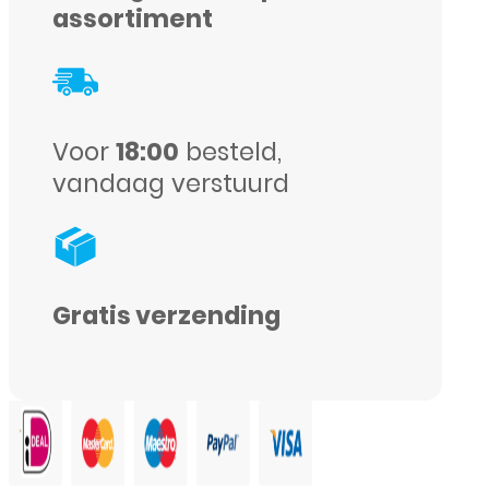
SM-
assortiment
A307F
(GH82-
21190A)
Voor
18:00
besteld,
-
vandaag verstuurd
Origineel
-
Service
pack
Gratis verzending
-
Zwart
aantal