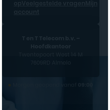
op
Veelgestelde vragen
Mijn
account
T en T Telecom b.v. –
Hoofdkantoor
Twentepoort West 14 M
7609RD Almelo
●
Morgen geopend vanaf
09:00