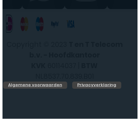
Copyright © 2023
T en T Telecom
b.v. - Hoofdkantoor
KVK
60114037 |
BTW
NL8537.70.839.B01
Algemene voorwaarden
Privacyverklaring