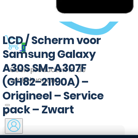
LCD / Scherm voor
0
Samsung Galaxy
A30S SM-A307F
Geen producten in de
(GH82-21190A) –
winkelwagen.
Origineel – Service
pack – Zwart