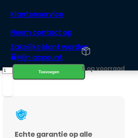
€
72,99
Klantenservice
Origineel Service pack scherm van
Neem contact op
Samsung
Zakelijke klant worden
Mijn account
Dinsdag in huis
LCD
5 op voorraad
Toevoegen
/
Scherm
voor
Samsung
Galaxy
A30S
Echte garantie op alle