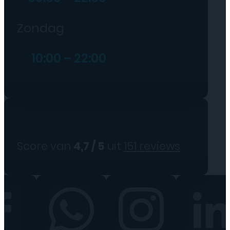
Zondag
10:00 – 22:00
Score van
4,7 / 5
uit
151 reviews