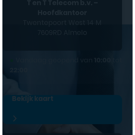
T en T Telecom b.v. –
Hoofdkantoor
Twentepoort West 14 M
7609RD Almelo
●
Vandaag geopend van
10:00
tot
22:00
Bekijk kaart