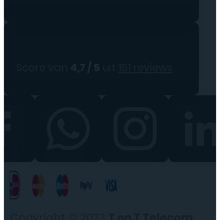
Score van
4,7 / 5
uit
151 reviews
Copyright © 2023
T en T Telecom