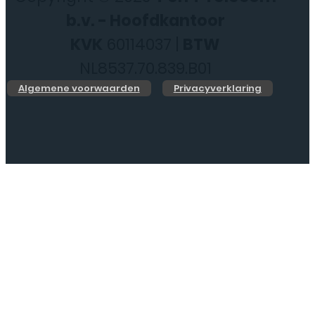
b.v. - Hoofdkantoor
KVK
60114037 |
BTW
NL8537.70.839.B01
Algemene voorwaarden
Privacyverklaring