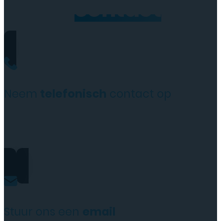
Neem
contact
op
Neem
telefonisch
contact op
+31(0)35 6313897
Stuur ons een
email