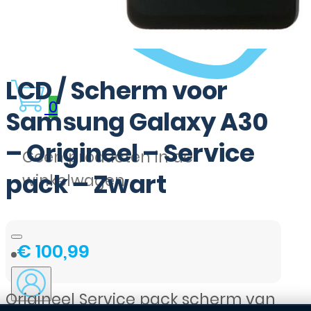
LCD / Scherm voor
0
Samsung Galaxy A30
– Origineel – Service
Geen producten in de
pack – Zwart
winkelwagen.
€
100,99
Origineel Service pack scherm van