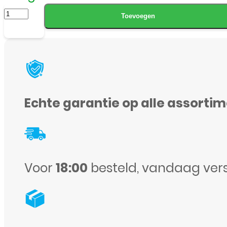
Camera
Toevoegen
achterkant
voor
Samsung
Galaxy
S9
Echte garantie op alle assorti
Plus
aantal
Voor
18:00
besteld, vandaag ver