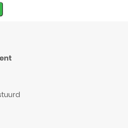
ment
stuurd