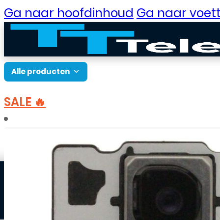
Ga naar hoofdinhoud
Ga naar voett
Alle producten
SALE 🔥
B2B Portaal
Home
Onderdelen
Onderdelen Samsung
Klantenservice
Neem contact op
Veelgestelde vragen