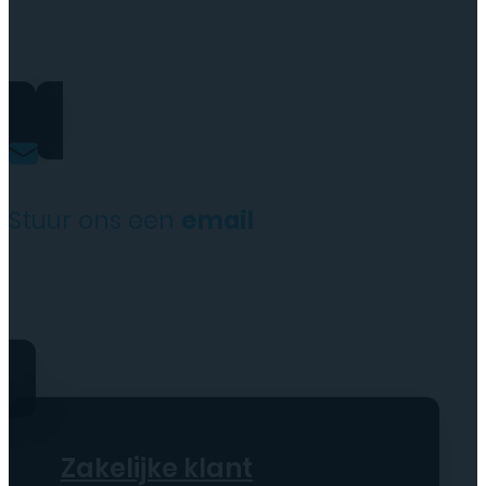
+31(0)35 6313897
Stuur ons een
email
service@tttelecomshop.n
Zakelijke klant