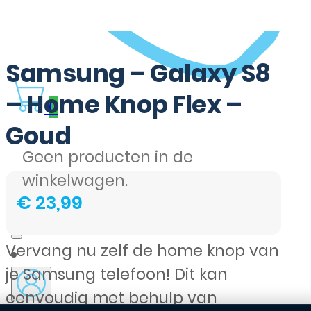
Samsung – Galaxy S8
– Home Knop Flex –
0
Goud
Geen producten in de
winkelwagen.
€
23,99
Vervang nu zelf de home knop van
je Samsung telefoon! Dit kan
eenvoudig met behulp van