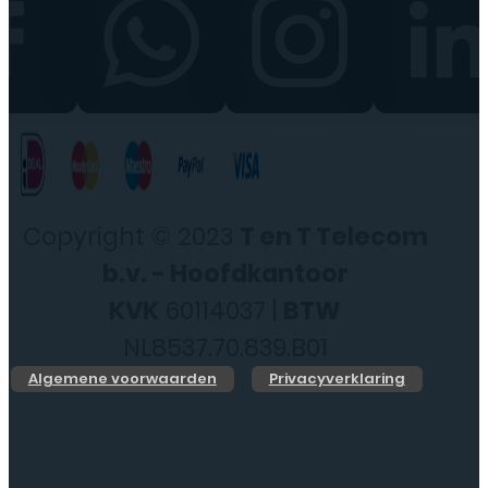
Copyright © 2023
T en T Telecom
b.v. - Hoofdkantoor
KVK
60114037 |
BTW
NL8537.70.839.B01
Algemene voorwaarden
Privacyverklaring