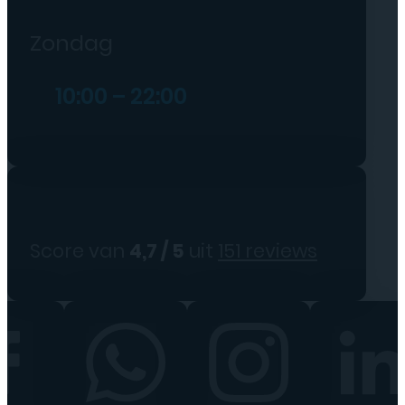
Zondag
10:00 – 22:00
Score van
4,7 / 5
uit
151 reviews