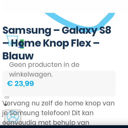
Samsung – Galaxy S8
– Home Knop Flex –
0
Blauw
Geen producten in de
winkelwagen.
€
23,99
Vervang nu zelf de home knop van
je Samsung telefoon! Dit kan
eenvoudig met behulp van