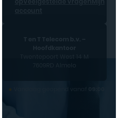
op
Veelgestelde vragen
Mijn
account
T en T Telecom b.v. –
Hoofdkantoor
Twentepoort West 14 M
7609RD Almelo
●
Vandaag geopend vanaf
09:00