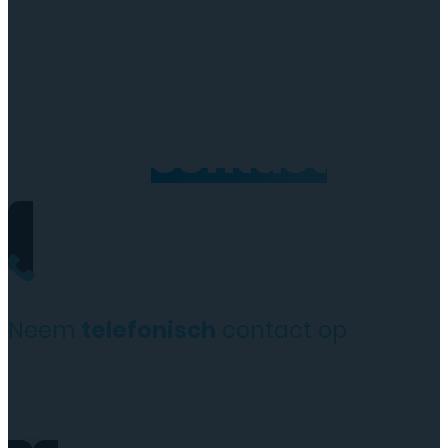
Neem
contact
op
Neem
telefonisch
contact op
+31(0)35 6313897