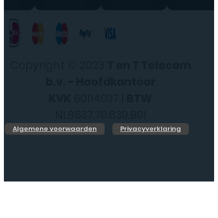
Copyright © 2023
T en T Telecom
b.v. - Hoofdkantoor
KVK
60114037 |
BTW
NL8537.70.839.B01
Algemene voorwaarden
Privacyverklaring