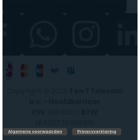
Copyright © 2023
T en T Telecom
b.v. - Hoofdkantoor
KVK
60114037 |
BTW
NL8537.70.839.B01
Algemene voorwaarden
Privacyverklaring