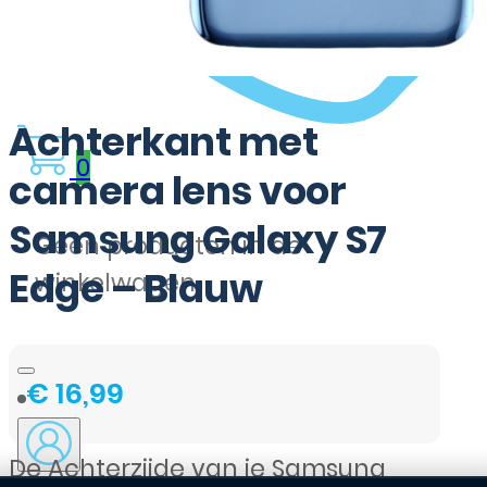
Achterkant met
0
camera lens voor
Samsung Galaxy S7
Geen producten in de
Edge – Blauw
winkelwagen.
€
16,99
De Achterzijde van je Samsung