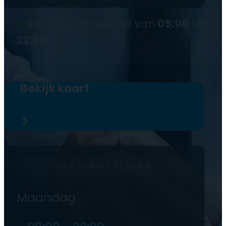
●
Vandaag geopend van
09:00
tot
22:00
Bekijk kaart
OPENINGSTIJDEN
Maandag