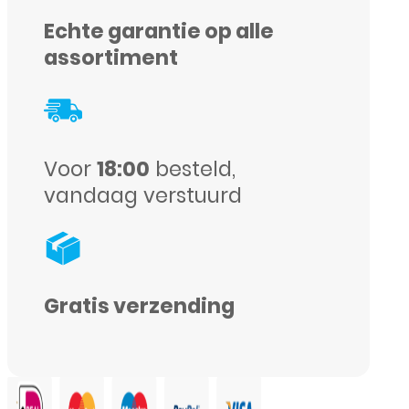
Galaxy
Echte garantie op alle
S7
assortiment
Edge
-
Blauw
Voor
18:00
besteld,
aantal
vandaag verstuurd
Gratis verzending