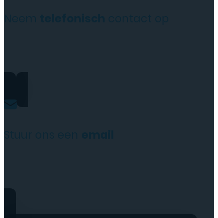
Neem
telefonisch
contact op
+31(0)35 6313897
Stuur ons een
email
service@tttelecomshop.n