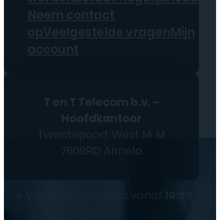
Neem contact
op
Veelgestelde vragen
Mijn
account
T en T Telecom b.v. –
Hoofdkantoor
Twentepoort West 14 M
7609RD Almelo
●
Vandaag geopend vanaf
10:00