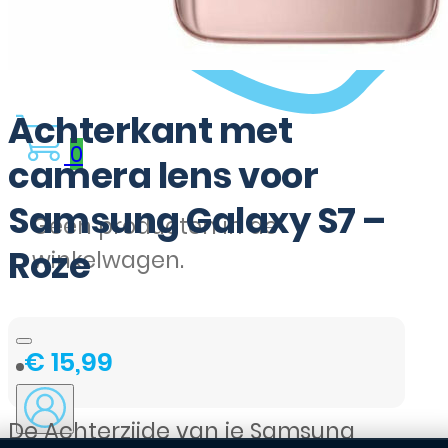
Achterkant met
0
camera lens voor
Samsung Galaxy S7 –
Geen producten in de
Roze
winkelwagen.
€
15,99
De Achterzijde van je Samsung