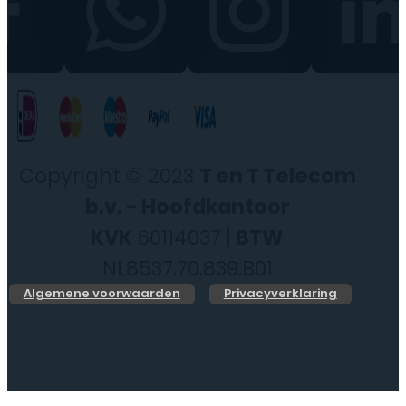
Copyright © 2023
T en T Telecom
b.v. - Hoofdkantoor
KVK
60114037 |
BTW
NL8537.70.839.B01
Algemene voorwaarden
Privacyverklaring