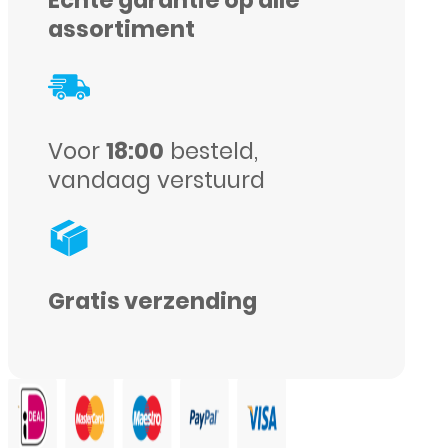
S7
assortiment
-
Roze
aantal
Voor
18:00
besteld,
vandaag verstuurd
Gratis verzending