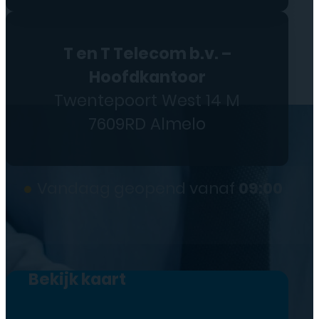
T en T Telecom b.v. –
Hoofdkantoor
Twentepoort West 14 M
7609RD Almelo
●
Vandaag geopend vanaf
09:00
Bekijk kaart