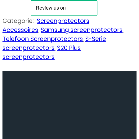
Categorie:
Screenprotectors
,
Accessoires
,
Samsung screenprotectors
,
Telefoon Screenprotectors
,
S-Serie
screenprotectors
,
S20 Plus
screenprotectors