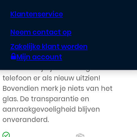
telefoon krasvrij met de Tempered
Klantenservice
Glass Screen Protector. De glazen
screen protector beschikt over een
Neem contact op
hardheid van minimaal 9H en
Zakelijke klant worden
beschermt je scherm optimaal
Mijn account
tegen stoten en valpartijen.
Hierdoor blijft je Samsung mobiele
telefoon er als nieuw uitzien!
Bovendien merk je niets van het
glas. De transparantie en
aanraakgevoeligheid blijven
onveranderd.