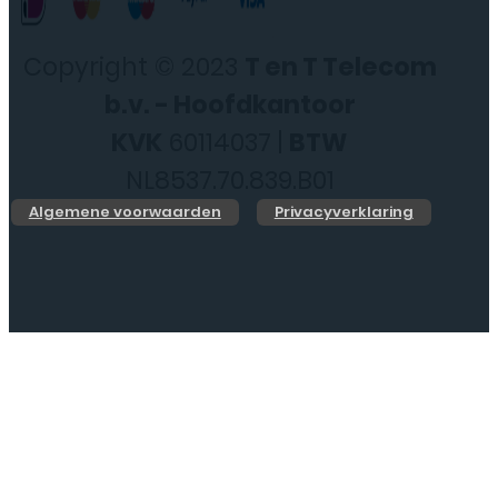
Copyright © 2023
T en T Telecom
b.v. - Hoofdkantoor
KVK
60114037 |
BTW
NL8537.70.839.B01
Algemene voorwaarden
Privacyverklaring