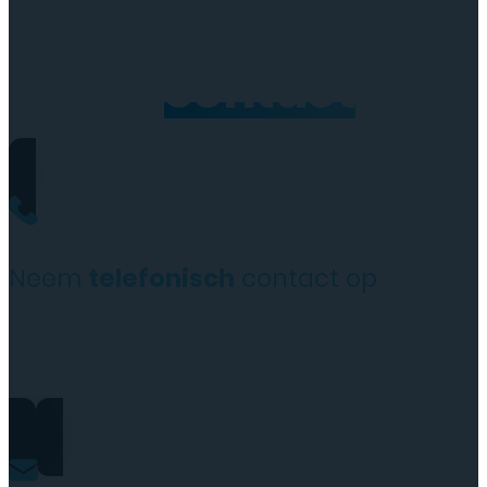
Neem
contact
op
Neem
telefonisch
contact op
+31(0)35 6313897