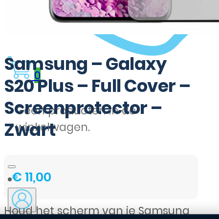
Samsung – Galaxy
0
S20 Plus – Full Cover –
Screenprotector –
Geen producten in de
Zwart
winkelwagen.
€
11,00
Houd het scherm van je Samsung