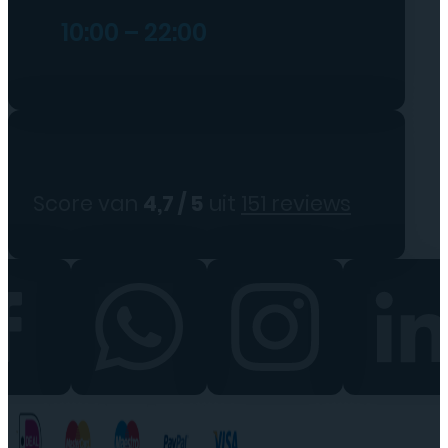
10:00 – 22:00
Score van
4,7 / 5
uit
151 reviews