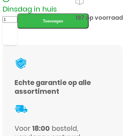
Dinsdag in huis
Samsung
197 op voorraad
Toevoegen
-
Galaxy
S20
Plus
-
Full
Echte garantie op alle
Cover
assortiment
-
Screenprotector
-
Voor
18:00
besteld,
Zwart