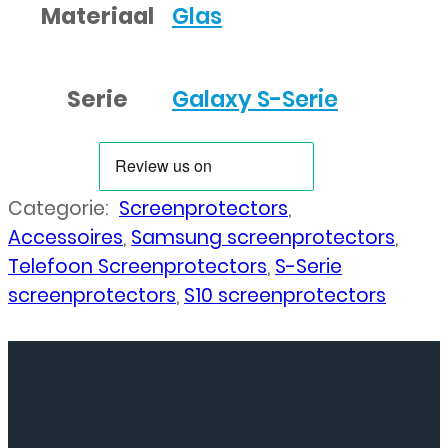
Materiaal
Glas
Serie
Galaxy S-Serie
Categorie:
Screenprotectors
,
Accessoires
,
Samsung screenprotectors
,
Telefoon Screenprotectors
,
S-Serie
screenprotectors
,
S10 screenprotectors