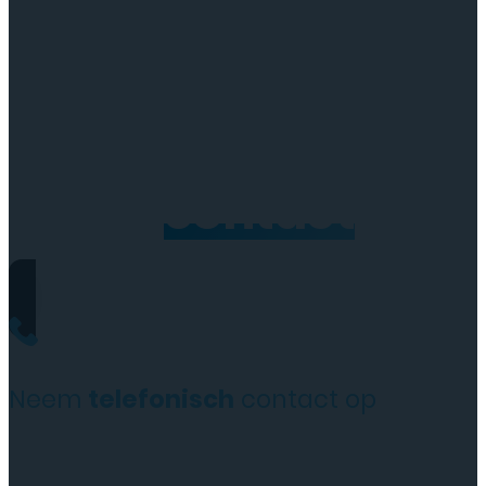
Neem
contact
op
Neem
telefonisch
contact op
+31(0)35 6313897