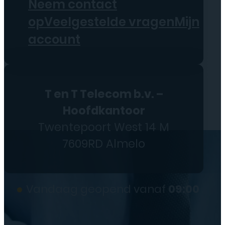
Neem contact
op
Veelgestelde vragen
Mijn
account
T en T Telecom b.v. –
Hoofdkantoor
Twentepoort West 14 M
7609RD Almelo
●
Vandaag geopend vanaf
09:00