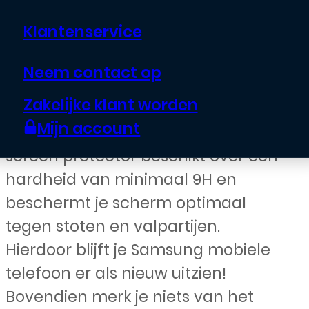
Klantenservice
€
10,00
Neem contact op
Houd het scherm van je Samsung
Zakelijke klant worden
telefoon krasvrij met de Tempered
Mijn account
Glass Screen Protector. De glazen
screen protector beschikt over een
hardheid van minimaal 9H en
beschermt je scherm optimaal
tegen stoten en valpartijen.
Hierdoor blijft je Samsung mobiele
telefoon er als nieuw uitzien!
Bovendien merk je niets van het