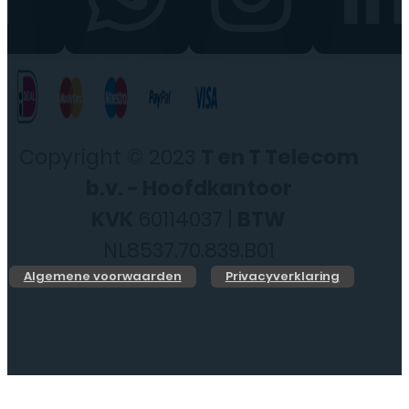
Copyright © 2023
T en T Telecom
b.v. - Hoofdkantoor
KVK
60114037 |
BTW
NL8537.70.839.B01
Algemene voorwaarden
Privacyverklaring