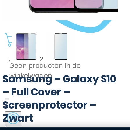
0
Geen producten in de
winkelwagen.
Samsung – Galaxy S10
– Full Cover –
Screenprotector –
Zwart