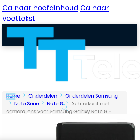
Ga naar hoofdinhoud
Ga naar
voettekst
Home
Onderdelen
Onderdelen Samsung
Note Serie
Note 8
Achterkant met
camera lens voor Samsung Galaxy Note 8 –
B2B Portaal
Zwart
Klantenservice