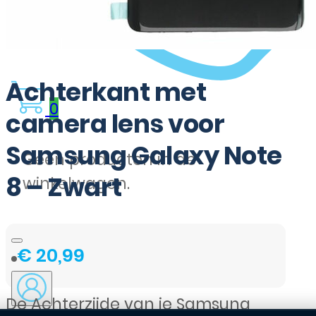
Achterkant met
0
camera lens voor
Samsung Galaxy Note
Geen producten in de
8 – Zwart
winkelwagen.
€
20,99
De Achterzijde van je Samsung