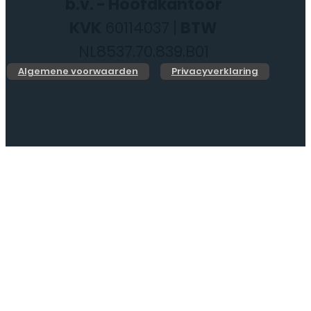
b.v. - Hoofdkantoor
KVK
60114037 |
BTW
NL8537.70.839.B01
Algemene voorwaarden
Privacyverklaring