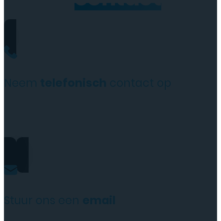
Neem
telefonisch
contact op
+31(0)35 6313897
Stuur ons een
email