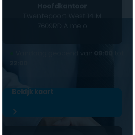
Hoofdkantoor
Twentepoort West 14 M
7609RD Almelo
●
Vandaag geopend van
09:00
tot
22:00
Bekijk kaart