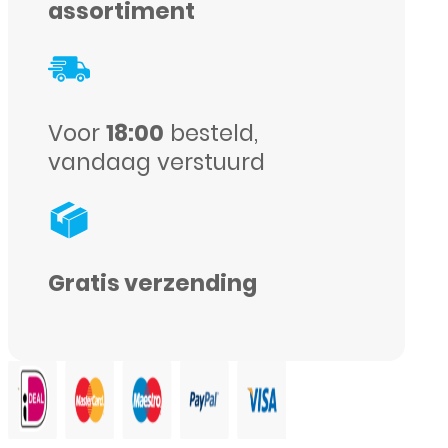
assortiment
Galaxy
Note
8
-
Voor
18:00
besteld,
vandaag verstuurd
Zwart
aantal
Gratis verzending