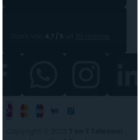
Score van
4,7 / 5
uit
151 reviews
Copyright © 2023
T en T Telecom